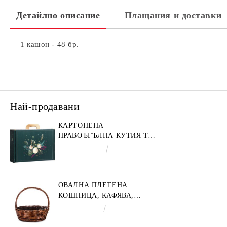
Детайлно описание
Плащания и доставки
1 кашон - 48 бр.
Най-продавани
КАРТОНЕНА
ПРАВОЪГЪЛНА КУТИЯ ТИП
"КУФАРЧЕ" ENCHANTED
€4.34
8.49лв.
NATURE, ЗЕЛЕНО/ЗЛАТНО
34.2 X 25.0 X 11.5 CM,
CV053M
ОВАЛНА ПЛЕТЕНА
КОШНИЦА, КАФЯВА,
35X30X12 СМ, SP609M
€9.19
17.97лв.