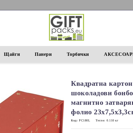
Щайги
Панери
Торбички
АКСЕСОАР
Квадратна картон
шоколадови бонбон
магнитно затваря
фолио 23x7,5x3,3
Код:
PC180L
Тегло:
0.110
кг