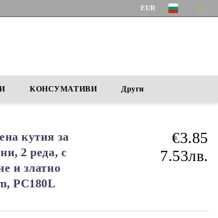
EUR
И
КОНСУМАТИВИ
Други
€3.85
ена кутия за
и, 2 реда, с
7.53лв.
не и златно
cm, PC180L