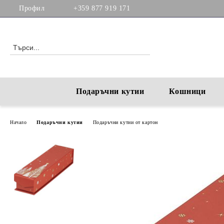
Профил
+359 877 919 171
Подаръчни кутии
Кошници
Начало
Подаръчни кутии
Подаръчни кутии от картон