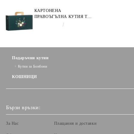
КАРТОНЕНА
ПРАВОЪГЪЛНА КУТИЯ ТИП
"КУФАРЧЕ" ENCHANTED
€3.58
7.00лв.
NATURE, ЗЕЛЕНО/ЗЛАТНО
33.0 X 18.5 X 9.5 CM, CV053P
Подаръчни кутии
Кутии за Бонбони
КОШНИЦИ
Бързи връзки:
За Нас
Плащания и доставки