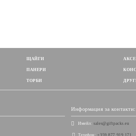
ЩАЙГИ
АКСЕ
ПАНЕРИ
КОН
ТОРБИ
ДРУГ
Информация за контакти:
Имейл:
sales@giftpacks.eu
Телефон:
+359 877 919 171