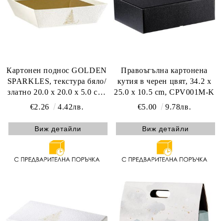
Картонен поднос GOLDEN
Правоъгълна картонена
SPARKLES, текстура бяло/
кутия в черен цвят, 34.2 x
златно 20.0 x 20.0 x 5.0 cm,
25.0 x 10.5 cm, CPV001M-K
PC302CS
€2.26
4.42лв.
€5.00
9.78лв.
Виж детайли
Виж детайли