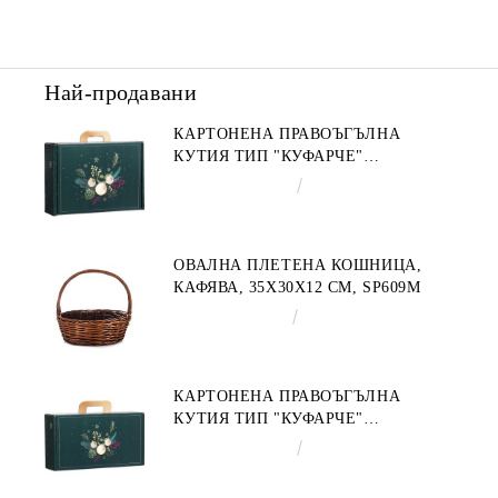
Най-продавани
КАРТОНЕНА ПРАВОЪГЪЛНА
КУТИЯ ТИП "КУФАРЧЕ"
ENCHANTED NATURE, ЗЕЛЕНО/
€4.34
8.49лв.
ЗЛАТНО 34.2 X 25.0 X 11.5 CM,
CV053M
ОВАЛНА ПЛЕТЕНА КОШНИЦА,
КАФЯВА, 35X30X12 СМ, SP609M
€9.19
17.97лв.
КАРТОНЕНА ПРАВОЪГЪЛНА
КУТИЯ ТИП "КУФАРЧЕ"
ENCHANTED NATURE, ЗЕЛЕНО/
€3.58
7.00лв.
ЗЛАТНО 33.0 X 18.5 X 9.5 CM,
CV053P