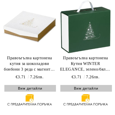
Правоъгълна картонена
Правоъгълна картонена
кутия за шоколадови
Кутия WINTER
бонбони 3 реда с магнитно
ELEGANCE, зелено/бяло с
затваряне GOLDEN
магнитно затваряне 19.0 x
€3.71
7.26лв.
€3.71
7.26лв.
SPARKLES, текстура бяло/
13.0 x 6.5 cm, CP340XS-V
златно топъл печат 10.8 x
Виж детайли
Виж детайли
10.8 x 3.3 cm, PC300PW