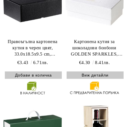
Правоъгълна картонена
Картонена кутия за
кутия в черен цвят,
шоколадови бонбони
33.0x18.5x9.5 cm,
GOLDEN SPARKLES,
CPV001P-K
текстура бяло/златно топъл
€3.43
6.71лв.
€4.30
8.41лв.
печат 3 разделителя 15.8 x
8.3 x 6.2 cm, PC301PW
Виж детайли