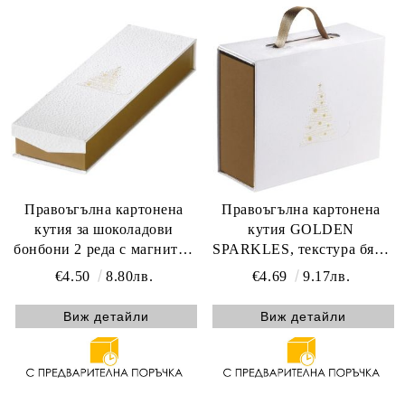
Правоъгълна картонена
Правоъгълна картонена
кутия за шоколадови
кутия GOLDEN
бонбони 2 реда с магнитно
SPARKLES, текстура бяло
затваряне GOLDEN
и златна дръжка с
€4.50
8.80лв.
€4.69
9.17лв.
SPARKLES, текстура бяло/
магнитно затваряне, 23.5 x
златно топъл печат 23.0 x
18.5 x 9.0 cm, CP330S-W
Виж детайли
Виж детайли
7.5 x 3.3 cm, PC300LW