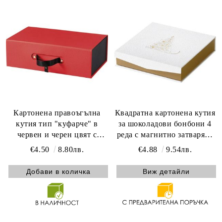
Картонена правоъгълна
Квадратна картонена кутия
кутия тип "куфарче" в
за шоколадови бонбони 4
червен и черен цвят с
реда с магнитно затваряне
магнитно закопчаване,
GOLDEN SPARKLES,
€4.50
8.80лв.
€4.88
9.54лв.
23.5x18.5x9.0 cm, CP310S-
текстура бяло/златно топъл
TR
печат 15.5 x 15.5 x 3.3 cm,
Виж детайли
PC300MW