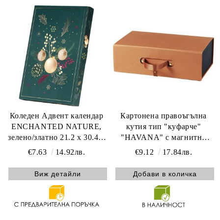
Коледен Адвент календар
Картонена правоъгълна
ENCHANTED NATURE,
кутия тип "куфарче"
зелено/златно 21.2 x 30.4 x
"HAVANA" с магнитно
3.1 cm, BF498P
закопчаване в кафяв цвят,
€7.63
14.92лв.
€9.12
17.84лв.
37.3x26.5x12.5 cm,
CP300G-HA
Виж детайли