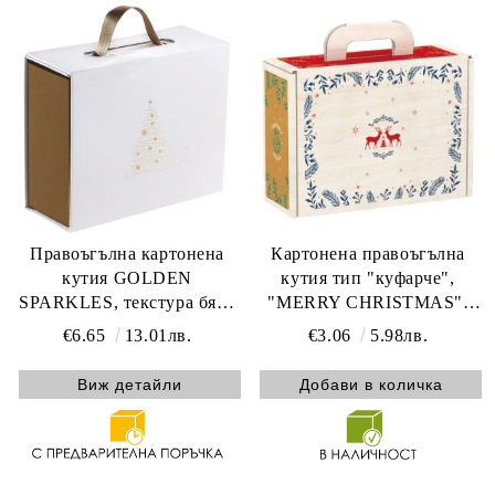
Правоъгълна картонена
Картонена правоъгълна
кутия GOLDEN
кутия тип "куфарче",
SPARKLES, текстура бяло
"MERRY CHRISTMAS",
и златна дръжка с
бяло/червено/зелено/
€6.65
13.01лв.
€3.06
5.98лв.
магнитно затваряне, 33.5 x
златно, 25x18.5x9.5 см,
20.0 x 10.5 cm, CP330P-W
CV025S
Виж детайли