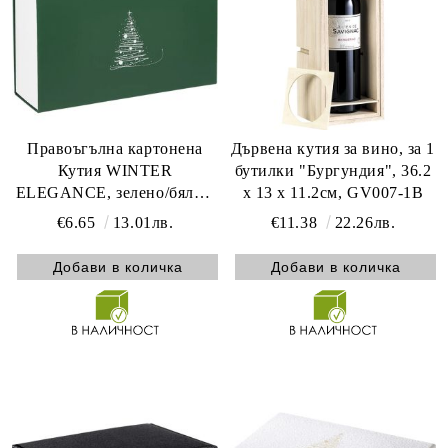
Правоъгълна картонена
Дървена кутия за вино, за 1
Кутия WINTER
бутилки "Бургундия", 36.2
ELEGANCE, зелено/бяло с
x 13 x 11.2см, GV007-1B
магнитно затваряне 33.5 x
€6.65
13.01лв.
€11.38
22.26лв.
20.0 x 10.5 cm, CP340P-V