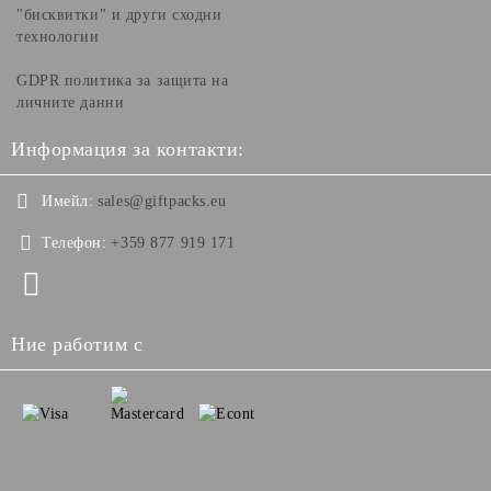
"бисквитки" и други сходни
технологии
GDPR политика за защита на
личните данни
Информация за контакти:
Имейл:
sales@giftpacks.eu
Телефон:
+359 877 919 171
Ние работим с