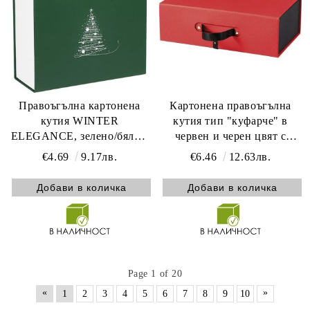
Правоъгълна картонена
Картонена правоъгълна
кутия WINTER
кутия тип "куфарче" в
ELEGANCE, зелено/бяло с
червен и черен цвят с
магнитно затваряне 23.5 x
магнитно закопчаване,
€4.69
9.17лв.
€6.46
12.63лв.
18.5 x 9.0 cm, CP340S-V
33.5x20.0x10.5 cm, CP310P-
TR
Page 1 of 20
«
»
1
2
3
4
5
6
7
8
9
10