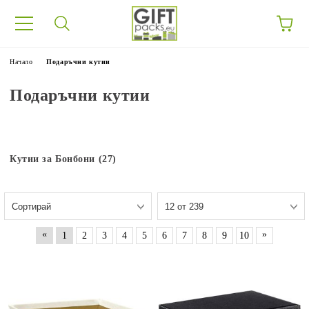
Начало
Подаръчни кутии
Подаръчни кутии
Кутии за Бонбони (27)
«
»
1
2
3
4
5
6
7
8
9
10