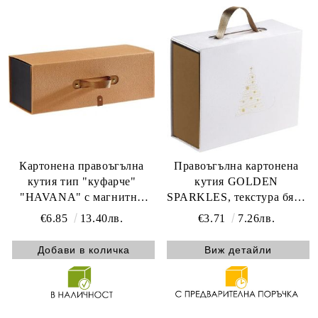
Картонена правоъгълна
Правоъгълна картонена
кутия тип "куфарче"
кутия GOLDEN
"HAVANA" с магнитно
SPARKLES, текстура бяло
закопчаване в кафяв цвят,
и златна дръжка с
€6.85
13.40лв.
€3.71
7.26лв.
37.0x15.0x13.0 cm, CP306L-
магнитно затваряне, 19.0 x
HA
13.0 x 6.5 cm, CP330XS-W
Виж детайли