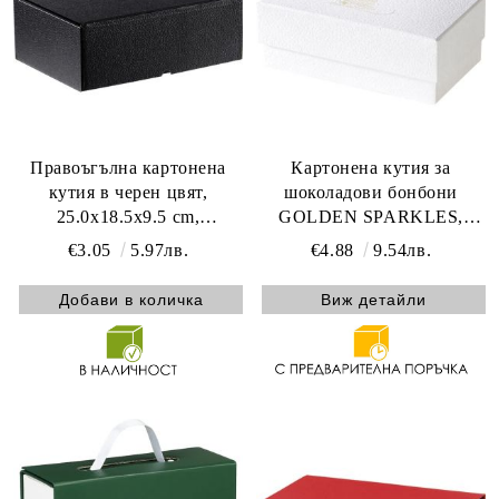
Правоъгълна картонена
Картонена кутия за
кутия в черен цвят,
шоколадови бонбони
25.0x18.5x9.5 cm,
GOLDEN SPARKLES,
CPV001S-K
текстура бяло/златно топъл
€3.05
5.97лв.
€4.88
9.54лв.
печат 3 разделителя 17.0 x
9.8 x 6.2 cm, PC301MW
Виж детайли