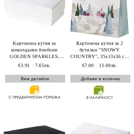
Картонена кутия за
Картонена кутия за 2
шоколадови бонбони
бутилки "SNOWY
GOLDEN SPARKLES,
COUNTRY", 35x13x36 см,
текстура бяло/златно топъл
CV603G
€3.91
7.65лв.
€7.00
13.69лв.
печат 3 разделителя 14.4 x
8.3 x 5.3 cm, PC301SW
Виж детайли