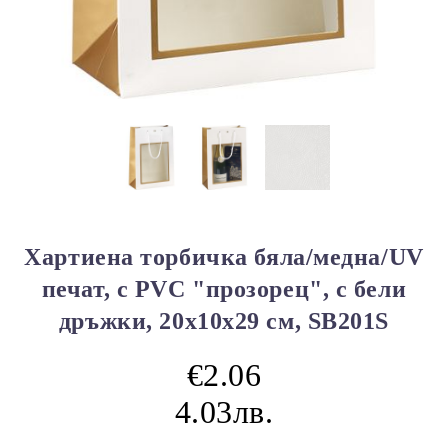
Хартиена торбичка бяла/медна/UV
печат, с PVC "прозорец", с бели
дръжки, 20x10x29 см, SB201S
€2.06
4.03лв.