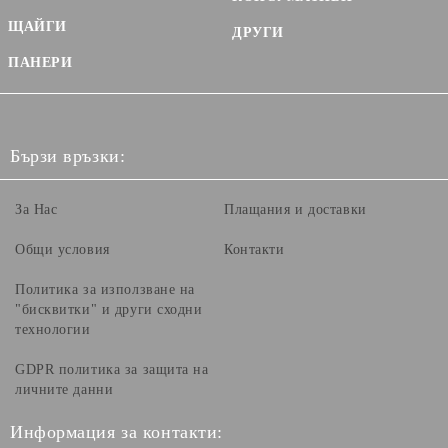
ЩАЙГИ
ДРУГИ
ПАНЕРИ
Бързи връзки:
За Нас
Плащания и доставки
Общи условия
Контакти
Политика за използване на
"бисквитки" и други сходни
технологии
GDPR политика за защита на
личните данни
Информация за контакти: