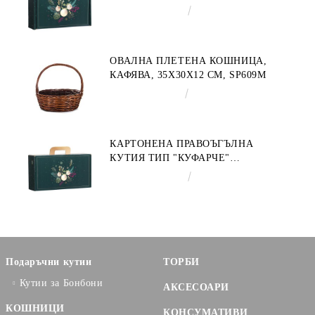
ENCHANTED NATURE, ЗЕЛЕНО/
€4.34
8.49лв.
ЗЛАТНО 34.2 X 25.0 X 11.5 CM,
CV053M
ОВАЛНА ПЛЕТЕНА КОШНИЦА,
КАФЯВА, 35X30X12 СМ, SP609M
€9.19
17.97лв.
КАРТОНЕНА ПРАВОЪГЪЛНА
КУТИЯ ТИП "КУФАРЧЕ"
ENCHANTED NATURE, ЗЕЛЕНО/
€3.58
7.00лв.
ЗЛАТНО 33.0 X 18.5 X 9.5 CM,
CV053P
Подаръчни кутии
ТОРБИ
Кутии за Бонбони
АКСЕСОАРИ
КОШНИЦИ
КОНСУМАТИВИ