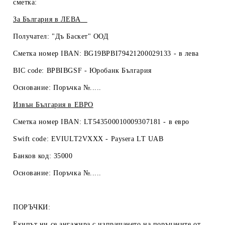
сметка:
За България в
ЛЕВА
Получател: "Дъ Баскет" ООД
Сметка номер IBAN: BG19BPBI79421200029133 -
в лева
BIC code: BPBIBGSF - Юробанк България
Основание: Поръчка №.....
Извън България в
ЕВРО
Сметка номер IBAN: LT543500010009307181 -
в евро
Swift code: EVIULT2VXXX - Paysera LT UAB
Банков код: 35000
Основание: Поръчка №.....
ПОРЪЧКИ:
Екипът ни се ангажира с изпращането на поръчаните от