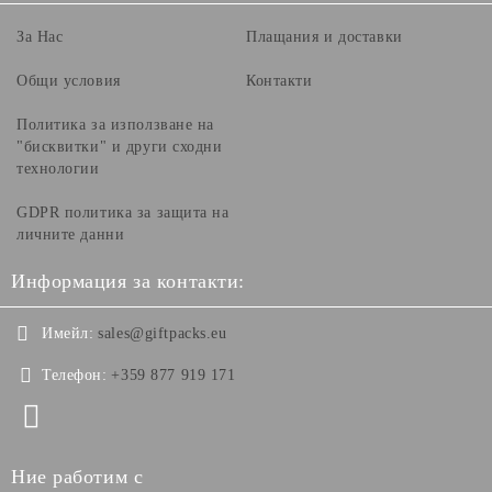
За Нас
Плащания и доставки
Общи условия
Контакти
Политика за използване на
"бисквитки" и други сходни
технологии
GDPR политика за защита на
личните данни
Информация за контакти:
Имейл:
sales@giftpacks.eu
Телефон:
+359 877 919 171
Ние работим с