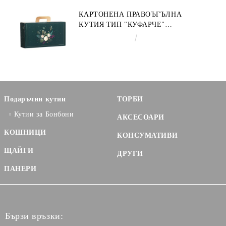
КАРТОНЕНА ПРАВОЪГЪЛНА
КУТИЯ ТИП "КУФАРЧЕ"
ENCHANTED NATURE, ЗЕЛЕНО/
€3.58
7.00лв.
ЗЛАТНО 33.0 X 18.5 X 9.5 CM,
CV053P
Подаръчни кутии
ТОРБИ
Кутии за Бонбони
АКСЕСОАРИ
КОШНИЦИ
КОНСУМАТИВИ
ЩАЙГИ
ДРУГИ
ПАНЕРИ
Бързи връзки: