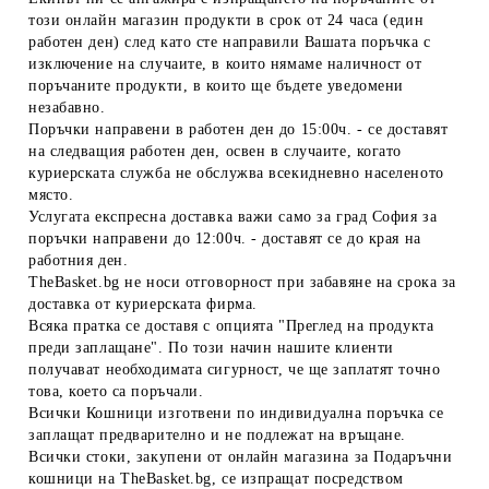
този онлайн магазин продукти в срок от 24 часа (един
работен ден) след като сте направили Вашата поръчка с
изключение на случаите, в които нямаме наличност от
поръчаните продукти, в които ще бъдете уведомени
незабавно.
Поръчки направени в работен ден до 15:00ч. - се доставят
на следващия работен ден, освен в случаите, когато
куриерската служба не обслужва всекидневно населеното
място.
Услугата експресна доставка важи само за град София за
поръчки направени до 12:00ч. - доставят се до края на
работния ден.
TheBasket.bg не носи отговорност при забавяне на срока за
доставка от куриерската фирма.
Всяка пратка се доставя с опцията "Преглед на продукта
преди заплащане". По този начин нашите клиенти
получават необходимата сигурност, че ще заплатят точно
това, което са поръчали.
Всички Кошници изготвени по индивидуална поръчка се
заплащат предварително и не подлежат на връщане.
Всички стоки, закупени от онлайн магазина за Подаръчни
кошници на TheBasket.bg, се изпращат посредством