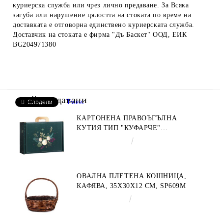
куриерска служба или чрез лично предаване. За Всяка
загуба или нарушение цялостта на стоката по време на
доставката е отговорна единствено куриерската служба.
Доставчик на стоката е фирма "Дъ Баскет" ООД, ЕИК
BG204971380
Най-продавани
Tweet
Сподели
КАРТОНЕНА ПРАВОЪГЪЛНА
КУТИЯ ТИП "КУФАРЧЕ"
ENCHANTED NATURE, ЗЕЛЕНО/
€4.34
8.49лв.
ЗЛАТНО 34.2 X 25.0 X 11.5 CM,
CV053M
ОВАЛНА ПЛЕТЕНА КОШНИЦА,
КАФЯВА, 35X30X12 СМ, SP609M
€9.19
17.97лв.