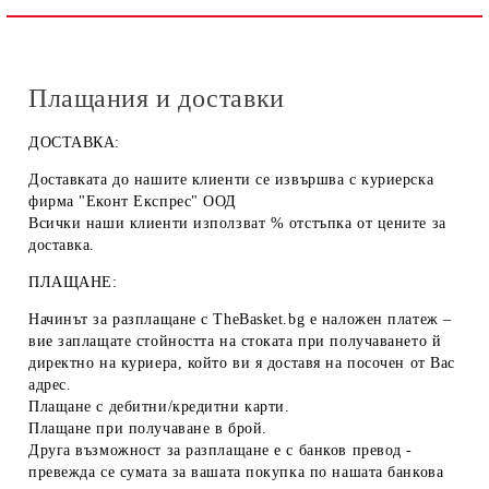
Плащания и доставки
ДОСТАВКА:
Доставката до нашите клиенти се извършва с куриерска
фирма "Еконт Експрес" ООД
Всички наши клиенти използват % отстъпка от цените за
доставка.
ПЛАЩАНЕ:
Начинът за разплащане с TheBasket.bg е
наложен платеж
–
вие заплащате стойността на стоката при получаването й
директно на куриера, който ви я доставя на посочен от Вас
адрес.
Плащане с
дебитни/кредитни карти
.
Плащане при получаване
в брой
.
Друга възможност за разплащане е с
банков превод
-
превежда се сумата за вашата покупка по нашата банкова