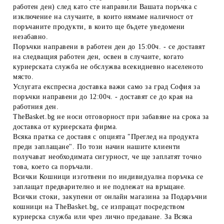
работен ден) след като сте направили Вашата поръчка с
изключение на случаите, в които нямаме наличност от
поръчаните продукти, в които ще бъдете уведомени
незабавно.
Поръчки направени в работен ден до 15:00ч. - се доставят
на следващия работен ден, освен в случаите, когато
куриерската служба не обслужва всекидневно населеното
място.
Услугата експресна доставка важи само за град София за
поръчки направени до 12:00ч. - доставят се до края на
работния ден.
TheBasket.bg не носи отговорност при забавяне на срока за
доставка от куриерската фирма.
Всяка пратка се доставя с опцията "Преглед на продукта
преди заплащане". По този начин нашите клиенти
получават необходимата сигурност, че ще заплатят точно
това, което са поръчали.
Всички Кошници изготвени по индивидуална поръчка се
заплащат предварително и не подлежат на връщане.
Всички стоки, закупени от онлайн магазина за Подаръчни
кошници на TheBasket.bg, се изпращат посредством
куриерска служба или чрез лично предаване. За Всяка