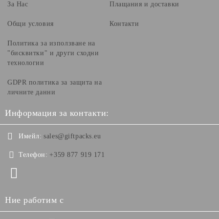
За Нас
Плащания и доставки
Общи условия
Контакти
Политика за използване на
"бисквитки" и други сходни
технологии
GDPR политика за защита на
личните данни
Информация за контакти:
Имейл:
sales@giftpacks.eu
Телефон:
+359 877 919 171
Ние работим с