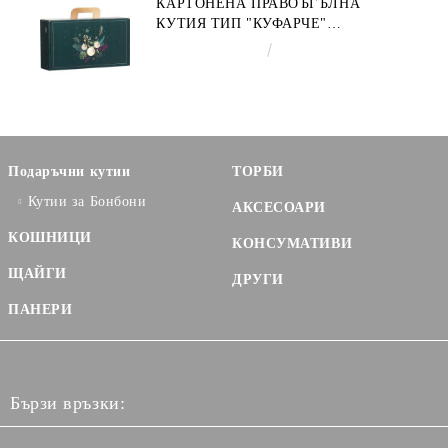
КАРТОНЕНА ПРАВОЪГЪЛНА
КУТИЯ ТИП "КУФАРЧЕ"
ENCHANTED NATURE, ЗЕЛЕНО/
€3.58
7.00лв.
ЗЛАТНО 33.0 X 18.5 X 9.5 CM,
CV053P
Подаръчни кутии
ТОРБИ
Кутии за Бонбони
АКСЕСОАРИ
КОШНИЦИ
КОНСУМАТИВИ
ЩАЙГИ
ДРУГИ
ПАНЕРИ
Бързи връзки: