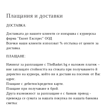
Плащания и доставки
ДОСТАВКА:
Доставката до нашите клиенти се извършва с куриерска
фирма "Еконт Експрес" ООД
Всички наши клиенти използват % отстъпка от цените за
доставка.
ПЛАЩАНЕ:
Начинът за разплащане с TheBasket.bg е
наложен платеж
–
вие заплащате стойността на стоката при получаването й
директно на куриера, който ви я доставя на посочен от Вас
адрес.
Плащане с
дебитни/кредитни карти
.
Плащане при получаване
в брой
.
Друга възможност за разплащане е с
банков превод
-
превежда се сумата за вашата покупка по нашата банкова
сметка: