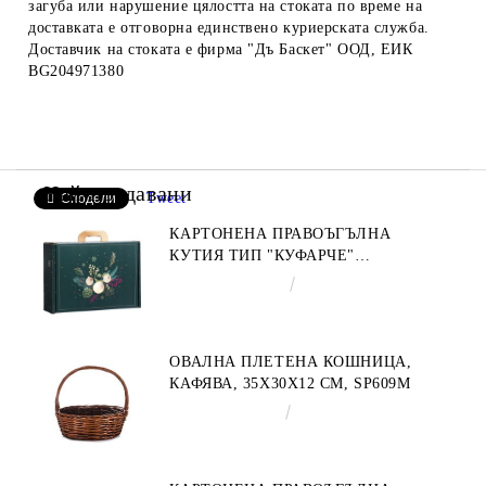
загуба или нарушение цялостта на стоката по време на
доставката е отговорна единствено куриерската служба.
Доставчик на стоката е фирма "Дъ Баскет" ООД, ЕИК
BG204971380
Най-продавани
Tweet
Сподели
КАРТОНЕНА ПРАВОЪГЪЛНА
КУТИЯ ТИП "КУФАРЧЕ"
ENCHANTED NATURE, ЗЕЛЕНО/
€4.34
8.49лв.
ЗЛАТНО 34.2 X 25.0 X 11.5 CM,
CV053M
ОВАЛНА ПЛЕТЕНА КОШНИЦА,
КАФЯВА, 35X30X12 СМ, SP609M
€9.19
17.97лв.