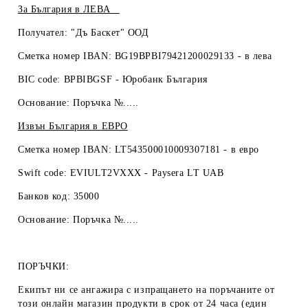
За България в
ЛЕВА
Получател: "Дъ Баскет" ООД
Сметка номер IBAN: BG19BPBI79421200029133 -
в лева
BIC code: BPBIBGSF - Юробанк България
Основание: Поръчка №.....
Извън България в
ЕВРО
Сметка номер IBAN: LT543500010009307181 -
в евро
Swift code: EVIULT2VXXX - Paysera LT UAB
Банков код: 35000
Основание: Поръчка №.....
ПОРЪЧКИ:
Екипът ни се ангажира с изпращането на поръчаните от
този онлайн магазин продукти в срок от 24 часа (един