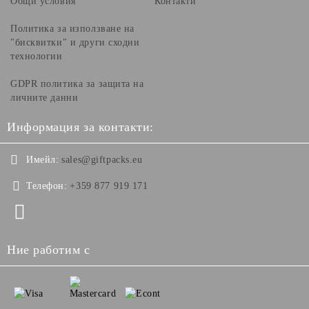
Общи условия
Контакти
Политика за използване на
"бисквитки" и други сходни
технологии
GDPR политика за защита на
личните данни
Информация за контакти:
Имейл:
sales@giftpacks.eu
Телефон:
+359 877 919 171
Ние работим с