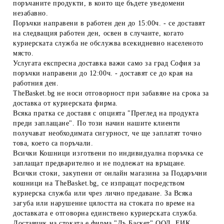
поръчаните продукти, в които ще бъдете уведомени
незабавно.
Поръчки направени в работен ден до 15:00ч. - се доставят
на следващия работен ден, освен в случаите, когато
куриерската служба не обслужва всекидневно населеното
място.
Услугата експресна доставка важи само за град София за
поръчки направени до 12:00ч. - доставят се до края на
работния ден.
TheBasket.bg не носи отговорност при забавяне на срока за
доставка от куриерската фирма.
Всяка пратка се доставя с опцията "Преглед на продукта
преди заплащане". По този начин нашите клиенти
получават необходимата сигурност, че ще заплатят точно
това, което са поръчали.
Всички Кошници изготвени по индивидуална поръчка се
заплащат предварително и не подлежат на връщане.
Всички стоки, закупени от онлайн магазина за Подаръчни
кошници на TheBasket.bg, се изпращат посредством
куриерска служба или чрез лично предаване. За Всяка
загуба или нарушение цялостта на стоката по време на
доставката е отговорна единствено куриерската служба.
Доставчик на стоката е фирма "Дъ Баскет" ООД, ЕИК