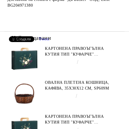
BG204971380
Най-продавани
Tweet
Сподели
КАРТОНЕНА ПРАВОЪГЪЛНА
КУТИЯ ТИП "КУФАРЧЕ"
ENCHANTED NATURE, ЗЕЛЕНО/
€4.34
8.49лв.
ЗЛАТНО 34.2 X 25.0 X 11.5 CM,
CV053M
ОВАЛНА ПЛЕТЕНА КОШНИЦА,
КАФЯВА, 35X30X12 СМ, SP609M
€9.19
17.97лв.
КАРТОНЕНА ПРАВОЪГЪЛНА
КУТИЯ ТИП "КУФАРЧЕ"
ENCHANTED NATURE, ЗЕЛЕНО/