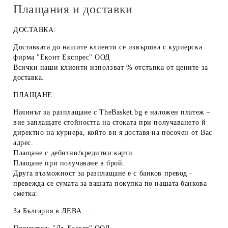
Плащания и доставки
ДОСТАВКА:
Доставката до нашите клиенти се извършва с куриерска
фирма "Еконт Експрес" ООД
Всички наши клиенти използват % отстъпка от цените за
доставка.
ПЛАЩАНЕ:
Начинът за разплащане с TheBasket.bg е
наложен платеж
–
вие заплащате стойността на стоката при получаването й
директно на куриера, който ви я доставя на посочен от Вас
адрес.
Плащане с
дебитни/кредитни карти
.
Плащане при получаване
в брой
.
Друга възможност за разплащане е с
банков превод
-
превежда се сумата за вашата покупка по нашата банкова
сметка:
За България в
ЛЕВА