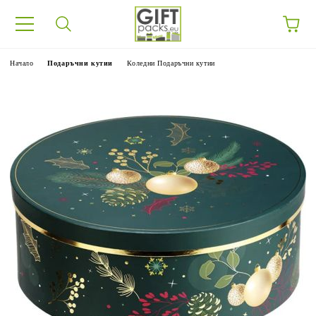
Начало
Подаръчни кутии
Коледни Подаръчни кутии