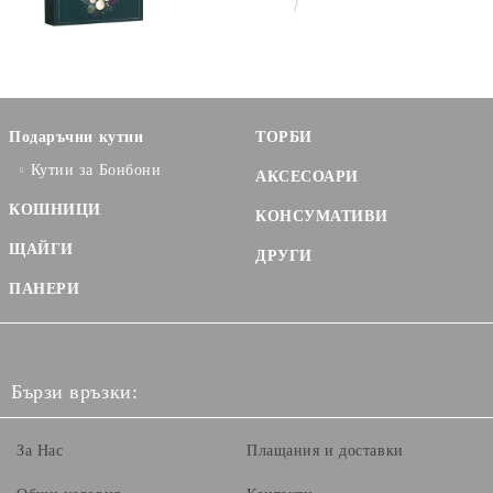
€3.58
7.00лв.
ЗЛАТНО 33.0 X 18.5 X 9.5 CM,
CV053P
Подаръчни кутии
ТОРБИ
Кутии за Бонбони
АКСЕСОАРИ
КОШНИЦИ
КОНСУМАТИВИ
ЩАЙГИ
ДРУГИ
ПАНЕРИ
Бързи връзки:
За Нас
Плащания и доставки