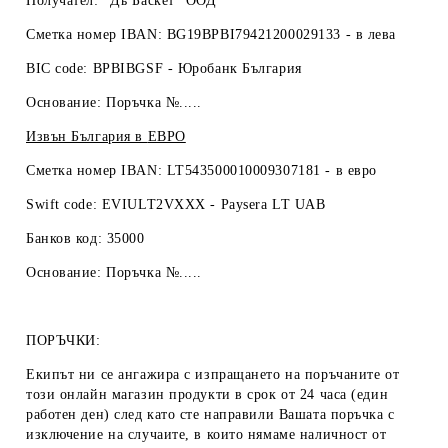
Получател: "Дъ Баскет" ООД
Сметка номер IBAN: BG19BPBI79421200029133 -
в лева
BIC code: BPBIBGSF - Юробанк България
Основание: Поръчка №.....
Извън България в
ЕВРО
Сметка номер IBAN: LT543500010009307181 -
в евро
Swift code: EVIULT2VXXX - Paysera LT UAB
Банков код: 35000
Основание: Поръчка №.....
ПОРЪЧКИ:
Екипът ни се ангажира с изпращането на поръчаните от
този онлайн магазин продукти в срок от 24 часа (един
работен ден) след като сте направили Вашата поръчка с
изключение на случаите, в които нямаме наличност от