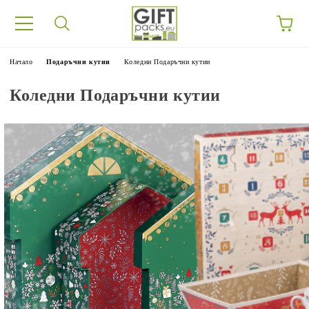
Начало
Подаръчни кутии
Коледни Подаръчни кутии
Коледни Подаръчни кутии
утии
И
ИВИ