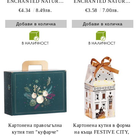
ENCHANTED NATURE,
ENCHANTED NATURE,
зелено/златно 34.2 x 25.0 x
зелено/златно 33.0 x 18.5 x
€4.34
8.49лв.
€3.58
7.00лв.
11.5 cm, CV053M
9.5 cm, CV053P
Картонена правоъгълна
Картонена кутия в форма
кутия тип "куфарче"
на къща FESTIVE CITY,