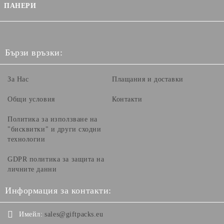
ПАНЕРИ
Бързи връзки:
За Нас
Плащания и доставки
Общи условия
Контакти
Политика за използване на
"бисквитки" и други сходни
технологии
GDPR политика за защита на
личните данни
Информация за контакти:
Имейл:
sales@giftpacks.eu