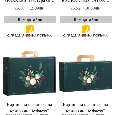
SPARKLES, текстура бяло
ENCHANTED NATURE,
и златна дръжка с
зелено/златно 38.4 x 32.5 x
€6.18
12.09лв.
€5.52
10.80лв.
магнитно затваряне, 37.0 x
11.5 cm, CV053G
15.5 x 11.5 cm, CP332-1B-W
Виж детайли
Виж детайли
Картонена правоъгълна
Картонена правоъгълна
кутия тип "куфарче"
кутия тип "куфарче"