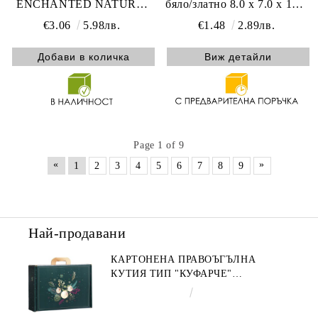
ENCHANTED NATURE,
бяло/златно 8.0 x 7.0 x 15.9
зелено/златно 25.0 x 18.5 x
cm, CP321XSBF
€3.06
5.98лв.
€1.48
2.89лв.
9.5 cm, CV053S
Виж детайли
Page 1 of 9
«
»
1
2
3
4
5
6
7
8
9
Най-продавани
КАРТОНЕНА ПРАВОЪГЪЛНА
КУТИЯ ТИП "КУФАРЧЕ"
ENCHANTED NATURE, ЗЕЛЕНО/
€4.34
8.49лв.
ЗЛАТНО 34.2 X 25.0 X 11.5 CM,
CV053M