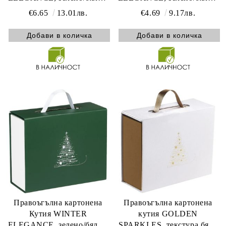
магнитно затваряне 33.5 x
магнитно затваряне 23.5 x
€6.65
13.01лв.
€4.69
9.17лв.
20.0 x 10.5 cm, CP340P-V
18.5 x 9.0 cm, CP340S-V
Правоъгълна картонена
Правоъгълна картонена
Кутия WINTER
кутия GOLDEN
ELEGANCE, зелено/бяло с
SPARKLES, текстура бяло