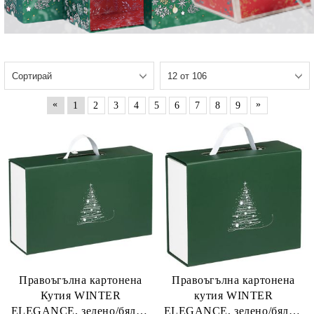
«
»
1
2
3
4
5
6
7
8
9
Правоъгълна картонена
Правоъгълна картонена
Кутия WINTER
кутия WINTER
ELEGANCE, зелено/бяло с
ELEGANCE, зелено/бяло с