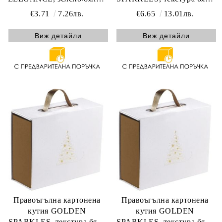
магнитно затваряне 19.0 x
и златна дръжка с
€3.71
7.26лв.
€6.65
13.01лв.
13.0 x 6.5 cm, CP340XS-V
магнитно затваряне, 33.5 x
20.0 x 10.5 cm, CP330P-W
Виж детайли
Виж детайли
Правоъгълна картонена
Правоъгълна картонена
кутия GOLDEN
кутия GOLDEN
SPARKLES, текстура бяло
SPARKLES, текстура бяло