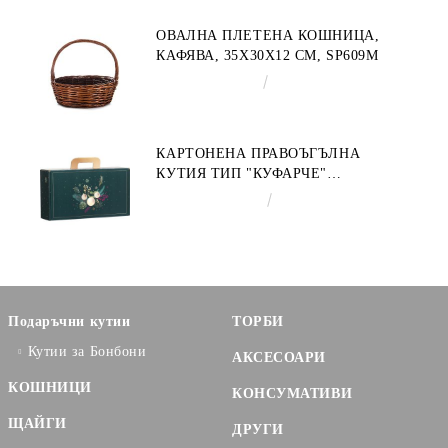
ОВАЛНА ПЛЕТЕНА КОШНИЦА,
КАФЯВА, 35X30X12 СМ, SP609M
€9.19
17.97лв.
КАРТОНЕНА ПРАВОЪГЪЛНА
КУТИЯ ТИП "КУФАРЧЕ"
ENCHANTED NATURE, ЗЕЛЕНО/
€3.58
7.00лв.
ЗЛАТНО 33.0 X 18.5 X 9.5 CM,
CV053P
Подаръчни кутии
ТОРБИ
Кутии за Бонбони
АКСЕСОАРИ
КОШНИЦИ
КОНСУМАТИВИ
ЩАЙГИ
ДРУГИ