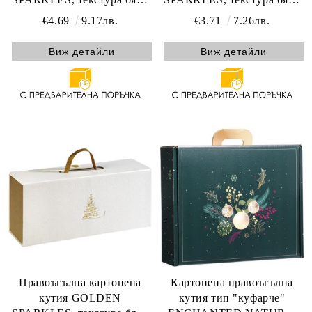
и златна дръжка с
и златна дръжка с
€4.69
9.17лв.
€3.71
7.26лв.
магнитно затваряне, 23.5 x
магнитно затваряне, 19.0 x
18.5 x 9.0 cm, CP330S-W
13.0 x 6.5 cm, CP330XS-W
Виж детайли
Виж детайли
Правоъгълна картонена
Картонена правоъгълна
кутия GOLDEN
кутия тип "куфарче"