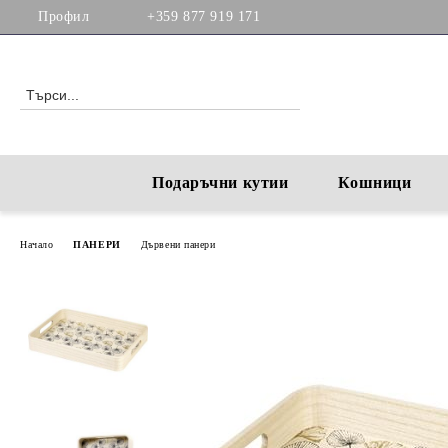
Профил
+359 877 919 171
Подаръчни кутии
Кошници
Начало
ПАНЕРИ
Дървени панери