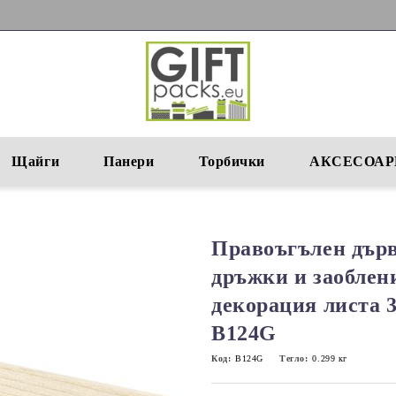
Щайги
Панери
Торбички
АКСЕСОАР
Правоъгълен дърв
дръжки и заоблен
декорация листа 
B124G
Код:
B124G
Тегло:
0.299
кг