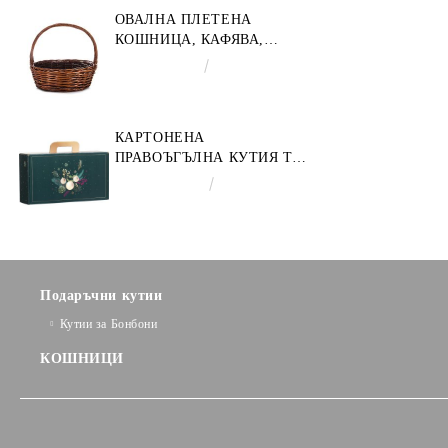
CV053M
ОВАЛНА ПЛЕТЕНА
КОШНИЦА, КАФЯВА,
35X30X12 СМ, SP609M
€9.19
17.97лв.
КАРТОНЕНА
ПРАВОЪГЪЛНА КУТИЯ ТИП
"КУФАРЧЕ" ENCHANTED
€3.58
7.00лв.
NATURE, ЗЕЛЕНО/ЗЛАТНО
33.0 X 18.5 X 9.5 CM, CV053P
Подаръчни кутии
Кутии за Бонбони
КОШНИЦИ