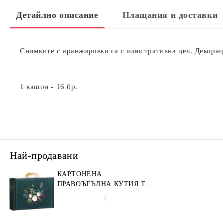
Детайлно описание
Плащания и доставки
Снимките с аранжировки са с илюстративна цел. Декораци
1 кашон - 16 бр.
Най-продавани
КАРТОНЕНА
ПРАВОЪГЪЛНА КУТИЯ ТИП
"КУФАРЧЕ" ENCHANTED
€4.34
8.49лв.
NATURE, ЗЕЛЕНО/ЗЛАТНО
34.2 X 25.0 X 11.5 CM,