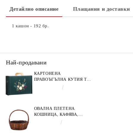
Детайлно описание
Плащания и доставки
1 кашон - 192 бр.
Най-продавани
КАРТОНЕНА
ПРАВОЪГЪЛНА КУТИЯ ТИП
"КУФАРЧЕ" ENCHANTED
€4.34
8.49лв.
NATURE, ЗЕЛЕНО/ЗЛАТНО
34.2 X 25.0 X 11.5 CM,
CV053M
ОВАЛНА ПЛЕТЕНА
КОШНИЦА, КАФЯВА,
35X30X12 СМ, SP609M
€9.19
17.97лв.