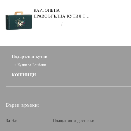
КАРТОНЕНА
ПРАВОЪГЪЛНА КУТИЯ ТИП
"КУФАРЧЕ" ENCHANTED
€3.58
7.00лв.
NATURE, ЗЕЛЕНО/ЗЛАТНО
33.0 X 18.5 X 9.5 CM, CV053P
Подаръчни кутии
Кутии за Бонбони
КОШНИЦИ
Бързи връзки:
За Нас
Плащания и доставки