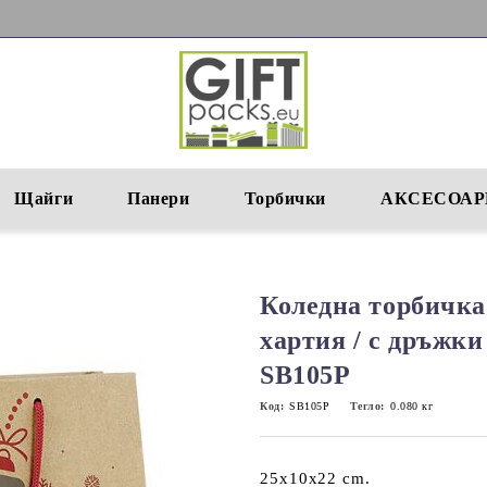
Щайги
Панери
Торбички
АКСЕСОАР
Коледна торбичка
хартия / с дръжки
SB105P
Код:
SB105P
Тегло:
0.080
кг
25x10x22 cm.