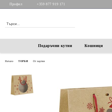
Профил
+359 877 919 171
Подаръчни кутии
Кошници
Начало
ТОРБИ
От хартия