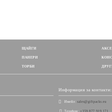
ЩАЙГИ
АКСЕ
ПАНЕРИ
КОН
ТОРБИ
ДРУГ
Информация за контакти:
Имейл:
sales@giftpacks.eu
Телефон:
+359 877 919 171