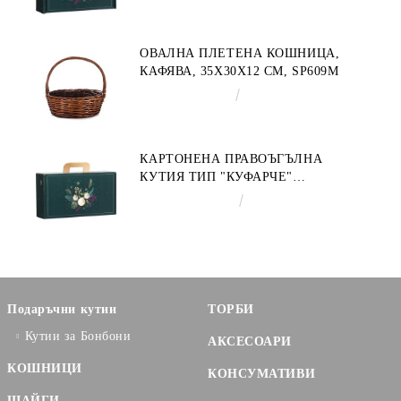
ЗЛАТНО 34.2 X 25.0 X 11.5 CM,
CV053M
ОВАЛНА ПЛЕТЕНА КОШНИЦА,
КАФЯВА, 35X30X12 СМ, SP609M
€9.19
17.97лв.
КАРТОНЕНА ПРАВОЪГЪЛНА
КУТИЯ ТИП "КУФАРЧЕ"
ENCHANTED NATURE, ЗЕЛЕНО/
€3.58
7.00лв.
ЗЛАТНО 33.0 X 18.5 X 9.5 CM,
CV053P
Подаръчни кутии
ТОРБИ
Кутии за Бонбони
АКСЕСОАРИ
КОШНИЦИ
КОНСУМАТИВИ
ЩАЙГИ