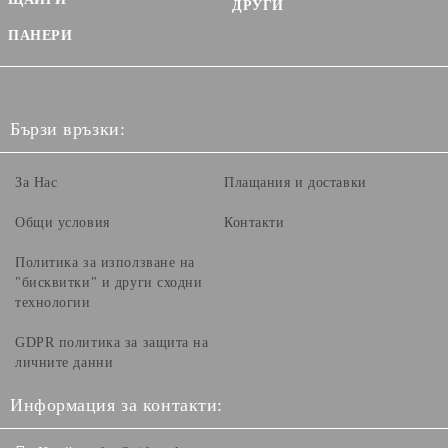
ДРУГИ
ПАНЕРИ
Бързи връзки:
За Нас
Плащания и доставки
Общи условия
Контакти
Политика за използване на
"бисквитки" и други сходни
технологии
GDPR политика за защита на
личните данни
Информация за контакти: