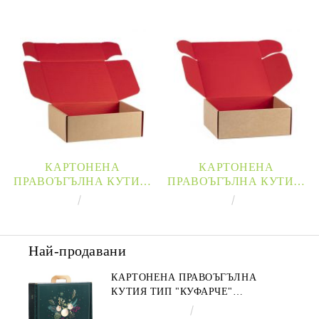
КАРТОНЕНА
КАРТОНЕНА
ПРАВОЪГЪЛНА КУТИЯ,
ПРАВОЪГЪЛНА КУТИЯ,
КРАФТ И ЧЕРВЕНО,
КРАФТ И ЧЕРВЕНО,
€3.31
6.47лв.
€2.12
4.15лв.
34.2X25X11.5 СМ,
25X18.5X9.5 СМ,
CV505MR
CV505SR
Най-продавани
КАРТОНЕНА ПРАВОЪГЪЛНА
КУТИЯ ТИП "КУФАРЧЕ"
ENCHANTED NATURE, ЗЕЛЕНО/
€4.34
8.49лв.