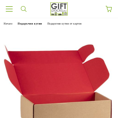
Начало
Подаръчни кутии
Подаръчни кутии от картон