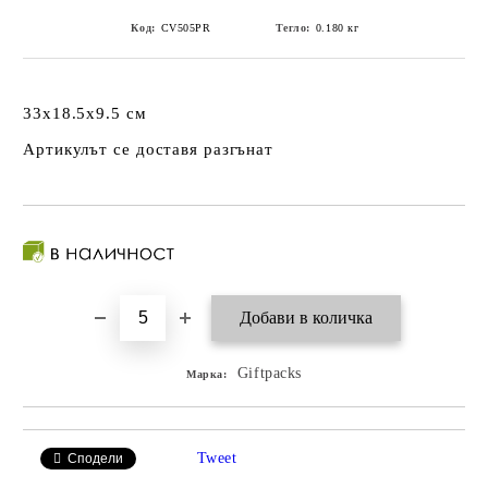
Код:
CV505PR
Тегло:
0.180
кг
33x18.5x9.5 см
Артикулът се доставя разгънат
Giftpacks
Марка:
Tweet
Сподели