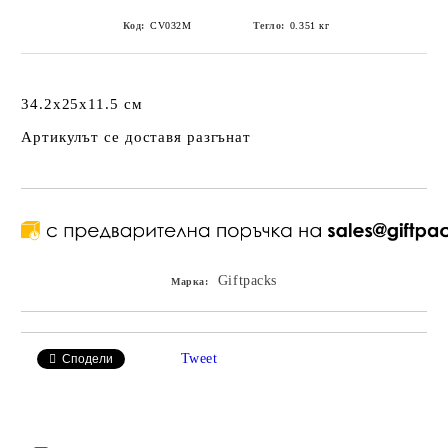
Код:
CV032M
Тегло:
0.351
кг
34.2x25x11.5 см
Артикулът се доставя разгънат
Giftpacks
Марка:
Tweet
Сподели