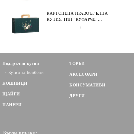
КАРТОНЕНА ПРАВОЪГЪЛНА
КУТИЯ ТИП "КУФАРЧЕ"
ENCHANTED NATURE, ЗЕЛЕНО/
€3.58
7.00лв.
ЗЛАТНО 33.0 X 18.5 X 9.5 CM,
CV053P
Подаръчни кутии
ТОРБИ
Кутии за Бонбони
АКСЕСОАРИ
КОШНИЦИ
КОНСУМАТИВИ
ЩАЙГИ
ДРУГИ
ПАНЕРИ
Бързи връзки: