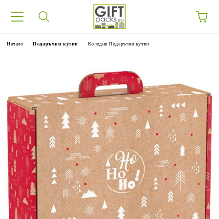
Начало
Подаръчни кутии
Коледни Подаръчни кутии