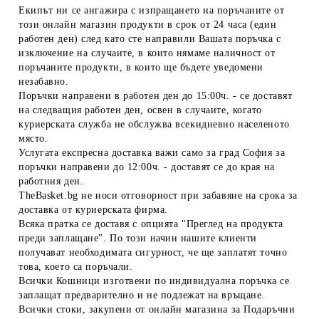
Екипът ни се ангажира с изпращането на поръчаните от
този онлайн магазин продукти в срок от 24 часа (един
работен ден) след като сте направили Вашата поръчка с
изключение на случаите, в които нямаме наличност от
поръчаните продукти, в които ще бъдете уведомени
незабавно.
Поръчки направени в работен ден до 15:00ч. - се доставят
на следващия работен ден, освен в случаите, когато
куриерската служба не обслужва всекидневно населеното
място.
Услугата експресна доставка важи само за град София за
поръчки направени до 12:00ч. - доставят се до края на
работния ден.
TheBasket.bg не носи отговорност при забавяне на срока за
доставка от куриерската фирма.
Всяка пратка се доставя с опцията "Преглед на продукта
преди заплащане". По този начин нашите клиенти
получават необходимата сигурност, че ще заплатят точно
това, което са поръчали.
Всички Кошници изготвени по индивидуална поръчка се
заплащат предварително и не подлежат на връщане.
Всички стоки, закупени от онлайн магазина за Подаръчни