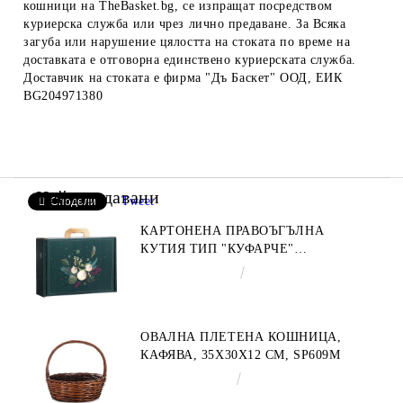
кошници на TheBasket.bg, се изпращат посредством
куриерска служба или чрез лично предаване. За Всяка
загуба или нарушение цялостта на стоката по време на
доставката е отговорна единствено куриерската служба.
Доставчик на стоката е фирма "Дъ Баскет" ООД, ЕИК
BG204971380
Най-продавани
Tweet
Сподели
КАРТОНЕНА ПРАВОЪГЪЛНА
КУТИЯ ТИП "КУФАРЧЕ"
ENCHANTED NATURE, ЗЕЛЕНО/
€4.34
8.49лв.
ЗЛАТНО 34.2 X 25.0 X 11.5 CM,
CV053M
ОВАЛНА ПЛЕТЕНА КОШНИЦА,
КАФЯВА, 35X30X12 СМ, SP609M
€9.19
17.97лв.