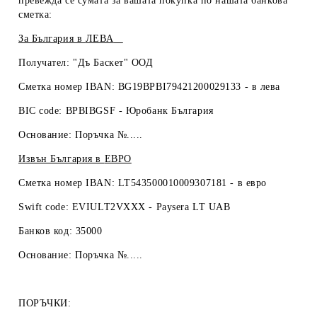
превежда се сумата за вашата покупка по нашата банкова
сметка:
За България в
ЛЕВА
Получател: "Дъ Баскет" ООД
Сметка номер IBAN: BG19BPBI79421200029133 -
в лева
BIC code: BPBIBGSF - Юробанк България
Основание: Поръчка №.....
Извън България в
ЕВРО
Сметка номер IBAN: LT543500010009307181 -
в евро
Swift code: EVIULT2VXXX - Paysera LT UAB
Банков код: 35000
Основание: Поръчка №.....
ПОРЪЧКИ: