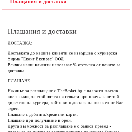
Плащания и доставки
Плащания и доставки
ДОСТАВКА:
Доставката до нашите клиенти се извършва с куриерска
фирма "Еконт Експрес" ООД
Всички наши клиенти използват % отстъпка от цените за
доставка.
ПЛАЩАНЕ:
Начинът за разплащане с TheBasket.bg е
наложен платеж
–
вие заплащате стойността на стоката при получаването й
директно на куриера, който ви я доставя на посочен от Вас
адрес.
Плащане с
дебитни/кредитни карти
.
Плащане при получаване
в брой
.
Друга възможност за разплащане е с
банков превод
-