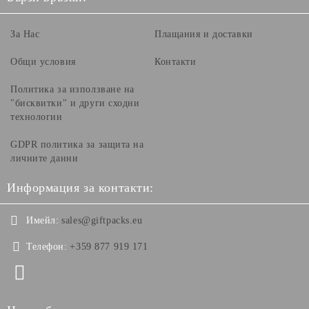
За Нас
Плащания и доставки
Общи условия
Контакти
Политика за използване на
"бисквитки" и други сходни
технологии
GDPR политика за защита на
личните данни
Информация за контакти:
Имейл:
sales@giftpacks.eu
Телефон:
+359 877 919 171