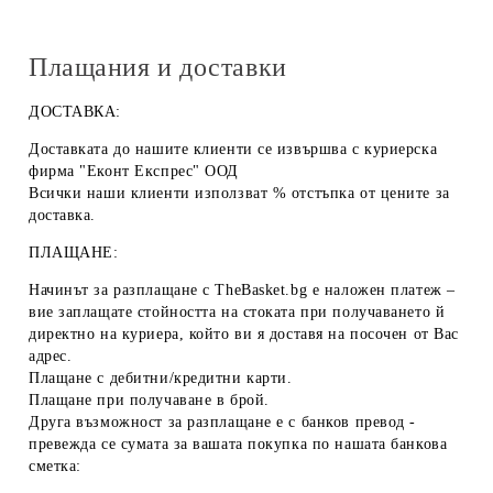
Плащания и доставки
ДОСТАВКА:
Доставката до нашите клиенти се извършва с куриерска
фирма "Еконт Експрес" ООД
Всички наши клиенти използват % отстъпка от цените за
доставка.
ПЛАЩАНЕ:
Начинът за разплащане с TheBasket.bg е
наложен платеж
–
вие заплащате стойността на стоката при получаването й
директно на куриера, който ви я доставя на посочен от Вас
адрес.
Плащане с
дебитни/кредитни карти
.
Плащане при получаване
в брой
.
Друга възможност за разплащане е с
банков превод
-
превежда се сумата за вашата покупка по нашата банкова
сметка: