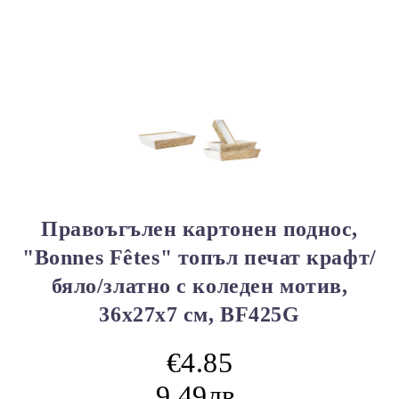
Правоъгълен картонен поднос,
"Bonnes Fêtes" топъл печат крафт/
бяло/златно с коледен мотив,
36x27x7 см, BF425G
€4.85
9.49лв.