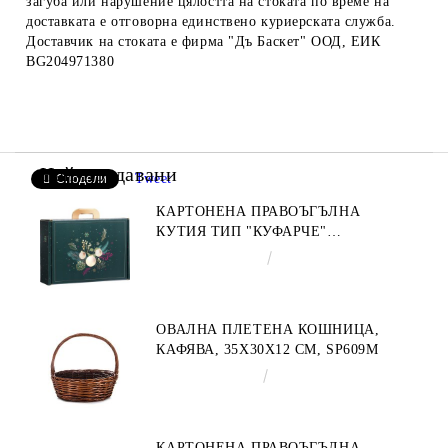
загуба или нарушение цялостта на стоката по време на
доставката е отговорна единствено куриерската служба.
Доставчик на стоката е фирма "Дъ Баскет" ООД, ЕИК
BG204971380
Най-продавани
Tweet
Сподели
КАРТОНЕНА ПРАВОЪГЪЛНА
КУТИЯ ТИП "КУФАРЧЕ"
ENCHANTED NATURE, ЗЕЛЕНО/
€4.34
8.49лв.
ЗЛАТНО 34.2 X 25.0 X 11.5 CM,
CV053M
ОВАЛНА ПЛЕТЕНА КОШНИЦА,
КАФЯВА, 35X30X12 СМ, SP609M
€9.19
17.97лв.
КАРТОНЕНА ПРАВОЪГЪЛНА