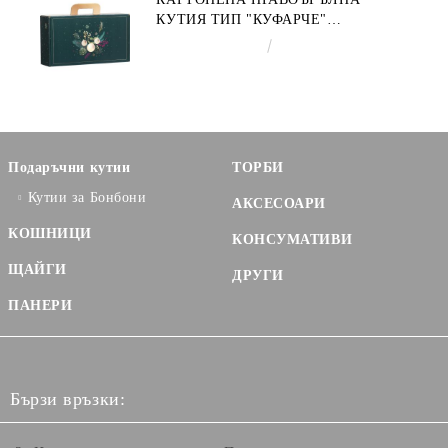
КУТИЯ ТИП "КУФАРЧЕ"
ENCHANTED NATURE, ЗЕЛЕНО/
€3.58
7.00лв.
ЗЛАТНО 33.0 X 18.5 X 9.5 CM,
CV053P
Подаръчни кутии
ТОРБИ
Кутии за Бонбони
АКСЕСОАРИ
КОШНИЦИ
КОНСУМАТИВИ
ЩАЙГИ
ДРУГИ
ПАНЕРИ
Бързи връзки: