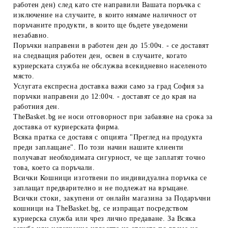
работен ден) след като сте направили Вашата поръчка с
изключение на случаите, в които нямаме наличност от
поръчаните продукти, в които ще бъдете уведомени
незабавно.
Поръчки направени в работен ден до 15:00ч. - се доставят
на следващия работен ден, освен в случаите, когато
куриерската служба не обслужва всекидневно населеното
място.
Услугата експресна доставка важи само за град София за
поръчки направени до 12:00ч. - доставят се до края на
работния ден.
TheBasket.bg не носи отговорност при забавяне на срока за
доставка от куриерската фирма.
Всяка пратка се доставя с опцията "Преглед на продукта
преди заплащане". По този начин нашите клиенти
получават необходимата сигурност, че ще заплатят точно
това, което са поръчали.
Всички Кошници изготвени по индивидуална поръчка се
заплащат предварително и не подлежат на връщане.
Всички стоки, закупени от онлайн магазина за Подаръчни
кошници на TheBasket.bg, се изпращат посредством
куриерска служба или чрез лично предаване. За Всяка