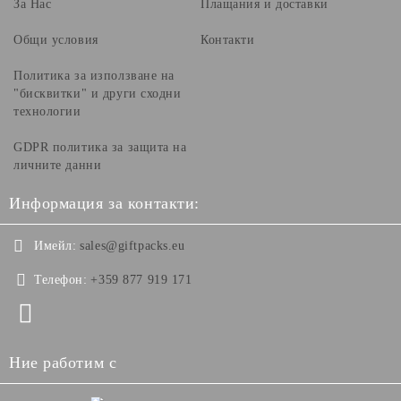
За Нас
Плащания и доставки
Общи условия
Контакти
Политика за използване на
"бисквитки" и други сходни
технологии
GDPR политика за защита на
личните данни
Информация за контакти:
Имейл:
sales@giftpacks.eu
Телефон:
+359 877 919 171
Ние работим с