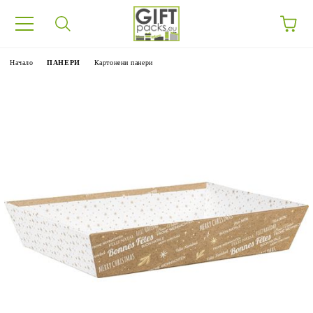
Начало
ПАНЕРИ
Картонени панери