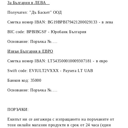
За България в
ЛЕВА
Получател: "Дъ Баскет" ООД
Сметка номер IBAN: BG19BPBI79421200029133 -
в лева
BIC code: BPBIBGSF - Юробанк България
Основание: Поръчка №.....
Извън България в
ЕВРО
Сметка номер IBAN: LT543500010009307181 -
в евро
Swift code: EVIULT2VXXX - Paysera LT UAB
Банков код: 35000
Основание: Поръчка №.....
ПОРЪЧКИ:
Екипът ни се ангажира с изпращането на поръчаните от
този онлайн магазин продукти в срок от 24 часа (един