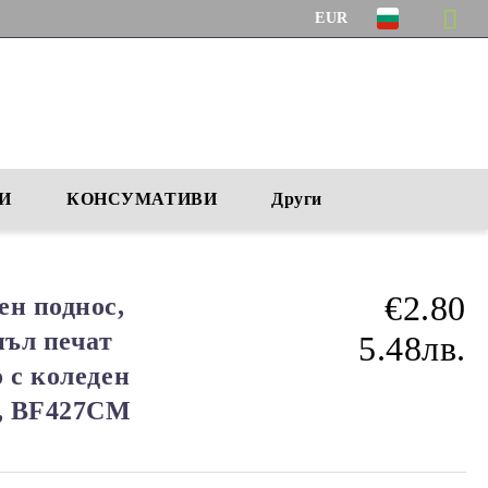
EUR
И
КОНСУМАТИВИ
Други
€2.80
ен поднос,
пъл печат
5.48лв.
 с коледен
м, BF427CM