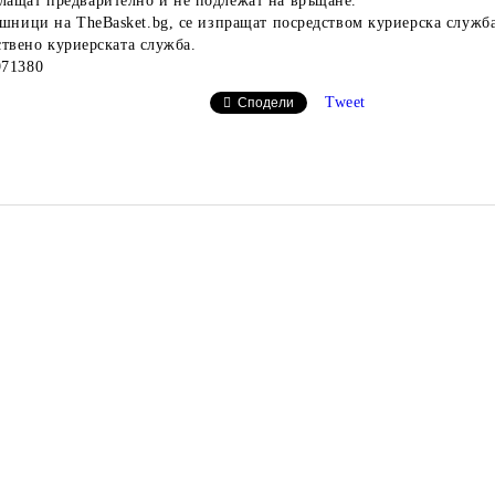
лащат предварително и не подлежат на връщане.
шници на TheBasket.bg, се изпращат посредством куриерска служба
ствено куриерската служба.
971380
Tweet
Сподели