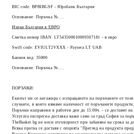
BIC code: BPBIBGSF - Юробанк България
Основание: Поръчка №.....
Извън България в
ЕВРО
Сметка номер IBAN: LT543500010009307181 -
в евро
Swift code: EVIULT2VXXX - Paysera LT UAB
Банков код: 35000
Основание: Поръчка №.....
ПОРЪЧКИ:
Екипът ни се ангажира с изпращането на поръчаните от този 
случаите, в които нямаме наличност от поръчаните продукти,
Поръчки направени в работен ден до 15:00ч. - се доставят н
Услугата експресна доставка важи само за град София за поръ
TheBasket.bg не носи отговорност при забавяне на срока за д
Всяка пратка се доставя с опцията "Преглед на продукта пре