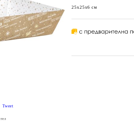
25x25x6 см
Tweet
ятел