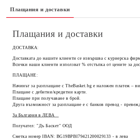
Плащания и доставки
Плащания и доставки
ДОСТАВКА:
Доставката до нашите клиенти се извършва с куриерска фир
Всички наши клиенти използват % отстъпка от цените за дос
ПЛАЩАНЕ:
Начинът за разплащане с TheBasket.bg е
наложен платеж
– ви
Плащане с
дебитни/кредитни карти
.
Плащане при получаване
в брой
.
Друга възможност за разплащане е с
банков превод
- превежд
За България в
ЛЕВА
Получател: "Дъ Баскет" ООД
Сметка номер IBAN: BG19BPBI79421200029133 -
в лева