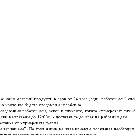
онлайн магазин продукти в срок от 24 часа (един работен ден) сл
 в които ще бъдете уведомени незабавно.
а следващия работен ден, освен в случаите, когато куриерската слу
чки направени до 12:00ч. - доставят се до края на работния ден.
оставка от куриерската фирма.
ди заплащане". По този начин нашите клиенти получават необходимат