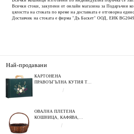
Всички Кошници изготвени по индивидуална поръчка се зап
Всички стоки, закупени от онлайн магазина за Подаръчни ко
цялостта на стоката по време на доставката е отговорна един
Доставчик на стоката е фирма "Дъ Баскет" ООД, ЕИК BG204
Най-продавани
КАРТОНЕНА
ПРАВОЪГЪЛНА КУТИЯ ТИП
"КУФАРЧЕ" ENCHANTED
€4.34
8.49лв.
NATURE, ЗЕЛЕНО/ЗЛАТНО
34.2 X 25.0 X 11.5 CM,
CV053M
ОВАЛНА ПЛЕТЕНА
КОШНИЦА, КАФЯВА,
35X30X12 СМ, SP609M
€9.19
17.97лв.