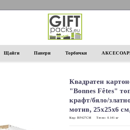
Щайги
Панери
Торбички
АКСЕСОАР
Квадратен картон
"Bonnes Fêtes" то
крафт/бяло/златно
мотив, 25x25x6 с
Код:
BF427CM
Тегло:
0.141
кг