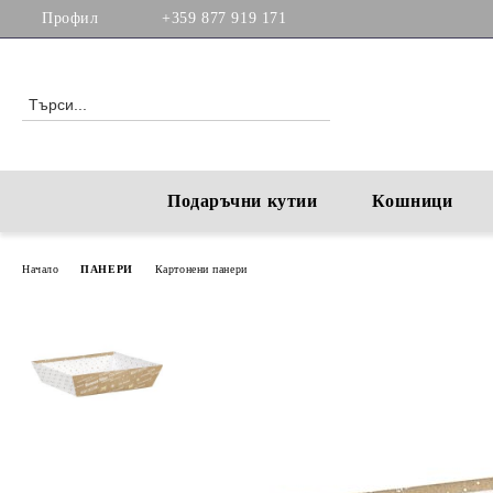
Профил
+359 877 919 171
Подаръчни кутии
Кошници
Начало
ПАНЕРИ
Картонени панери