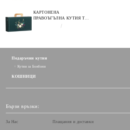
КАРТОНЕНА
ПРАВОЪГЪЛНА КУТИЯ ТИП
"КУФАРЧЕ" ENCHANTED
€3.58
7.00лв.
NATURE, ЗЕЛЕНО/ЗЛАТНО
33.0 X 18.5 X 9.5 CM, CV053P
Подаръчни кутии
Кутии за Бонбони
КОШНИЦИ
Бързи връзки:
За Нас
Плащания и доставки