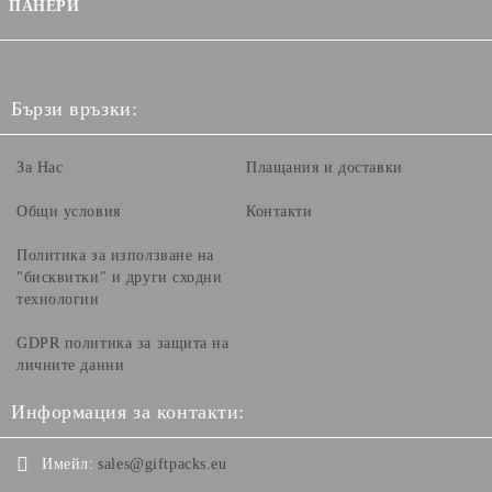
ПАНЕРИ
Бързи връзки:
За Нас
Плащания и доставки
Общи условия
Контакти
Политика за използване на
"бисквитки" и други сходни
технологии
GDPR политика за защита на
личните данни
Информация за контакти:
Имейл:
sales@giftpacks.eu