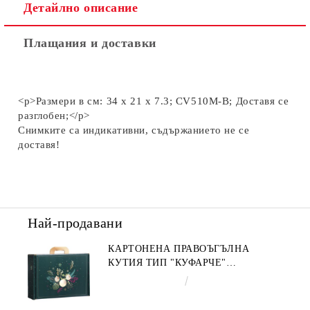
Детайлно описание
Плащания и доставки
<p>Размери в см: 34 x 21 x 7.3; CV510M-B; Доставя се
разглобен;</p>
Снимките са индикативни, съдържанието не се
доставя!
Най-продавани
КАРТОНЕНА ПРАВОЪГЪЛНА
КУТИЯ ТИП "КУФАРЧЕ"
ENCHANTED NATURE, ЗЕЛЕНО/
€4.34
8.49лв.
ЗЛАТНО 34.2 X 25.0 X 11.5 CM,
CV053M