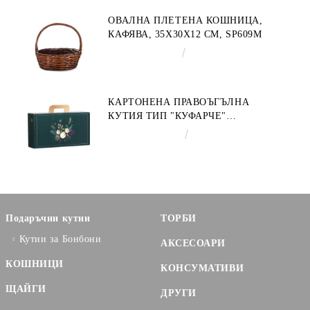
ОВАЛНА ПЛЕТЕНА КОШНИЦА,
КАФЯВА, 35X30X12 СМ, SP609M
€9.19
17.97лв.
КАРТОНЕНА ПРАВОЪГЪЛНА
КУТИЯ ТИП "КУФАРЧЕ"
ENCHANTED NATURE, ЗЕЛЕНО/
€3.58
7.00лв.
ЗЛАТНО 33.0 X 18.5 X 9.5 CM,
CV053P
Подаръчни кутии
ТОРБИ
Кутии за Бонбони
АКСЕСОАРИ
КОШНИЦИ
КОНСУМАТИВИ
ЩАЙГИ
ДРУГИ