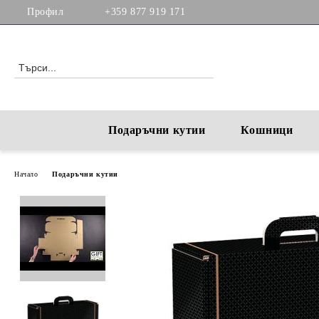
Профил
+359 877 919 171
Подаръчни кутии
Кошници
Начало
Подаръчни кутии