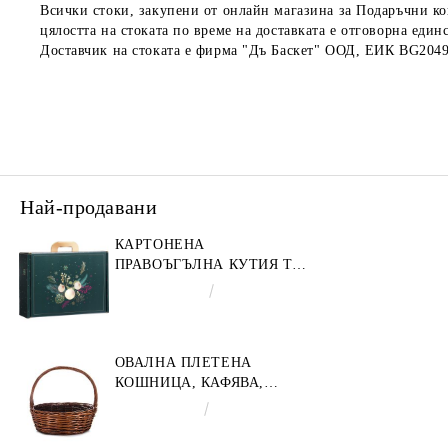
Всички стоки, закупени от онлайн магазина за Подаръчни ко
цялостта на стоката по време на доставката е отговорна един
Доставчик на стоката е фирма "Дъ Баскет" ООД, ЕИК BG204
Най-продавани
КАРТОНЕНА
ПРАВОЪГЪЛНА КУТИЯ ТИП
"КУФАРЧЕ" ENCHANTED
€4.34
8.49лв.
NATURE, ЗЕЛЕНО/ЗЛАТНО
34.2 X 25.0 X 11.5 CM,
CV053M
ОВАЛНА ПЛЕТЕНА
КОШНИЦА, КАФЯВА,
35X30X12 СМ, SP609M
€9.19
17.97лв.