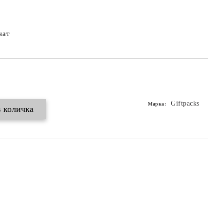
нат
Giftpacks
Марка: