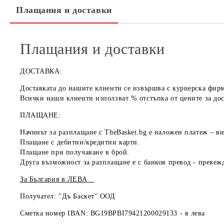
Плащания и доставки
Плащания и доставки
ДОСТАВКА:
Доставката до нашите клиенти се извършва с куриерска фир
Всички наши клиенти използват % отстъпка от цените за дос
ПЛАЩАНЕ:
Начинът за разплащане с TheBasket.bg е
наложен платеж
– ви
Плащане с
дебитни/кредитни карти
.
Плащане при получаване
в брой
.
Друга възможност за разплащане е с
банков превод
- превежд
За България в
ЛЕВА
Получател: "Дъ Баскет" ООД
Сметка номер IBAN: BG19BPBI79421200029133 -
в лева