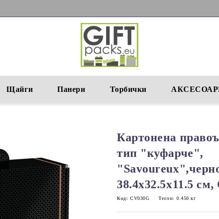
Щайги
Панери
Торбички
АКСЕСОАР
Картонена правоъ
тип "куфарче",
"Savoureux",черно
38.4x32.5x11.5 см
Код:
CV030G
Тегло:
0.450
кг