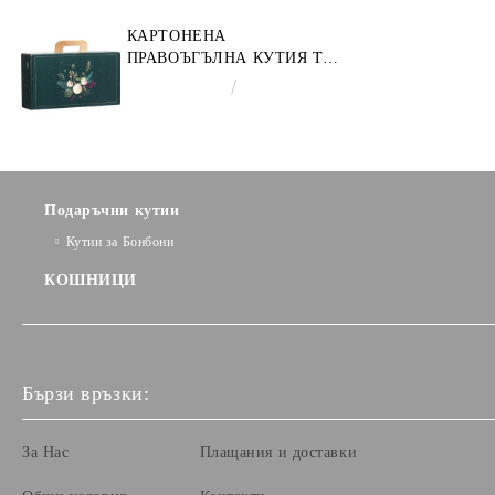
КАРТОНЕНА
ПРАВОЪГЪЛНА КУТИЯ ТИП
"КУФАРЧЕ" ENCHANTED
€3.58
7.00лв.
NATURE, ЗЕЛЕНО/ЗЛАТНО
33.0 X 18.5 X 9.5 CM, CV053P
Подаръчни кутии
Кутии за Бонбони
КОШНИЦИ
Бързи връзки:
За Нас
Плащания и доставки