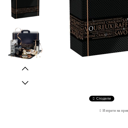
Prev
Next
Сподели
Изпрати на при