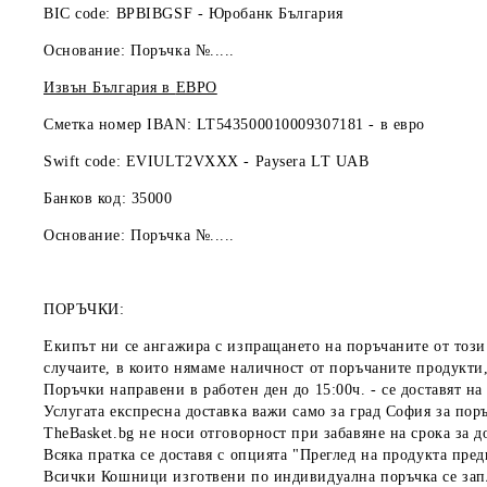
BIC code: BPBIBGSF - Юробанк България
Основание: Поръчка №.....
Извън България в
ЕВРО
Сметка номер IBAN: LT543500010009307181 -
в евро
Swift code: EVIULT2VXXX - Paysera LT UAB
Банков код: 35000
Основание: Поръчка №.....
ПОРЪЧКИ:
Екипът ни се ангажира с изпращането на поръчаните от този 
случаите, в които нямаме наличност от поръчаните продукти,
Поръчки направени в работен ден до 15:00ч. - се доставят н
Услугата експресна доставка важи само за град София за поръ
TheBasket.bg не носи отговорност при забавяне на срока за д
Всяка пратка се доставя с опцията "Преглед на продукта пре
Всички Кошници изготвени по индивидуална поръчка се зап