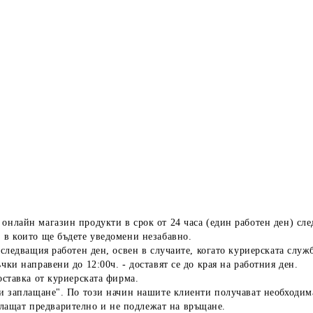
онлайн магазин продукти в срок от 24 часа (един работен ден) сл
 в които ще бъдете уведомени незабавно.
а следващия работен ден, освен в случаите, когато куриерската слу
чки направени до 12:00ч. - доставят се до края на работния ден.
оставка от куриерската фирма.
ди заплащане". По този начин нашите клиенти получават необходимат
лащат предварително и не подлежат на връщане.