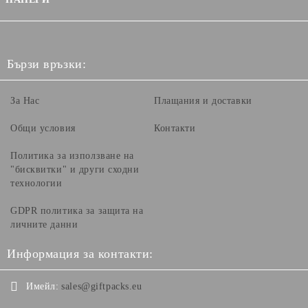
Бързи връзки:
За Нас
Плащания и доставки
Общи условия
Контакти
Политика за използване на
"бисквитки" и други сходни
технологии
GDPR политика за защита на
личните данни
Информация за контакти:
Имейл:
sales@giftpacks.eu