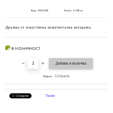
Код:
ND150M
Тегло:
0.398
кг
Дръжка от изкуствена кожа/метална катарама.
Giftpacks
Марка:
Tweet
Сподели