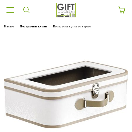
Начало
Подаръчни кутии
Подаръчни кутии от картон