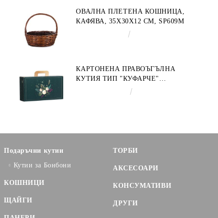
ОВАЛНА ПЛЕТЕНА КОШНИЦА,
КАФЯВА, 35X30X12 СМ, SP609M
€9.19
17.97лв.
КАРТОНЕНА ПРАВОЪГЪЛНА
КУТИЯ ТИП "КУФАРЧЕ"
ENCHANTED NATURE, ЗЕЛЕНО/
€3.58
7.00лв.
ЗЛАТНО 33.0 X 18.5 X 9.5 CM,
CV053P
Подаръчни кутии
ТОРБИ
Кутии за Бонбони
АКСЕСОАРИ
КОШНИЦИ
КОНСУМАТИВИ
ЩАЙГИ
ДРУГИ
ПАНЕРИ