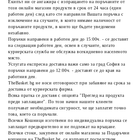
Екипът ни се ангажира с изпращането на поръчаните от
този онлайн магазин продукти в срок от 24 часа (един
работен ден) след като сте направили Вашата поръчка с
изключение на случаите, в които нямаме наличност от
поръчаните продукти, в които ще бъдете уведомени
незабавно.
Поръчки направени в работен ден до 15:00ч. - се доставят
на следващия работен ден, освен в случаите, когато
куриерската служба не обслужва всекидневно населеното
място.
Услугата експресна доставка важи само за град София за
поръчки направени до 12:00ч. - доставят се до края на
работния ден.
TheBasket.bg не носи отговорност при забавяне на срока за
доставка от куриерската фирма.
Всяка пратка се доставя с опцията "Преглед на продукта
преди заплащане". По този начин нашите клиенти
получават необходимата сигурност, че ще заплатят точно
това, което са поръчали.
Всички Кошници изготвени по индивидуална поръчка се
заплащат предварително и не подлежат на връщане.
Всички стоки, закупени от онлайн магазина за Подаръчни
кошници на TheBasket.bg, се изпращат посредством