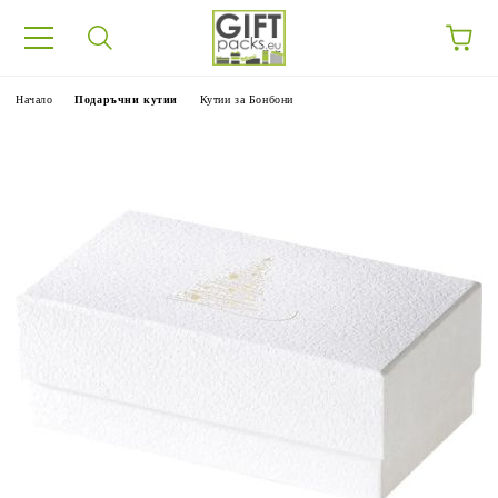
Начало
Подаръчни кутии
Кутии за Бонбони