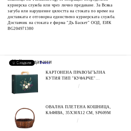
куриерска служба или чрез лично предаване. За Всяка
загуба или нарушение цялостта на стоката по време на
доставката е отговорна единствено куриерската служба.
Доставчик на стоката е фирма "Дъ Баскет" ООД, ЕИК
BG204971380
Най-продавани
Tweet
Сподели
КАРТОНЕНА ПРАВОЪГЪЛНА
КУТИЯ ТИП "КУФАРЧЕ"
ENCHANTED NATURE, ЗЕЛЕНО/
€4.34
8.49лв.
ЗЛАТНО 34.2 X 25.0 X 11.5 CM,
CV053M
ОВАЛНА ПЛЕТЕНА КОШНИЦА,
КАФЯВА, 35X30X12 СМ, SP609M
€9.19
17.97лв.