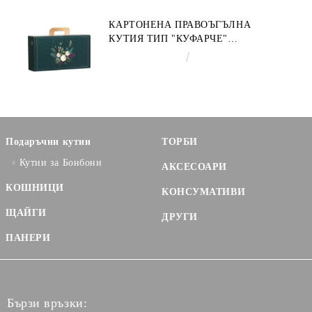
КАРТОНЕНА ПРАВОЪГЪЛНА
КУТИЯ ТИП "КУФАРЧЕ"
ENCHANTED NATURE, ЗЕЛЕНО/
€3.58
7.00лв.
ЗЛАТНО 33.0 X 18.5 X 9.5 CM,
CV053P
Подаръчни кутии
ТОРБИ
Кутии за Бонбони
АКСЕСОАРИ
КОШНИЦИ
КОНСУМАТИВИ
ЩАЙГИ
ДРУГИ
ПАНЕРИ
Бързи връзки: