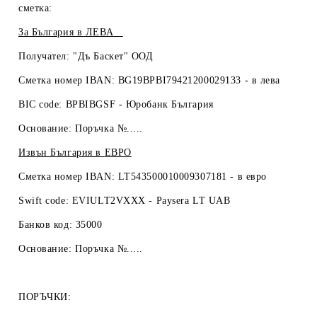
сметка:
За България в
ЛЕВА
Получател: "Дъ Баскет" ООД
Сметка номер IBAN: BG19BPBI79421200029133 -
в лева
BIC code: BPBIBGSF - Юробанк България
Основание: Поръчка №.....
Извън България в
ЕВРО
Сметка номер IBAN: LT543500010009307181 -
в евро
Swift code: EVIULT2VXXX - Paysera LT UAB
Банков код: 35000
Основание: Поръчка №.....
ПОРЪЧКИ: