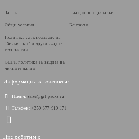
За Нас
Плащания и доставки
Общи условия
Контакти
Политика за използване на
"бисквитки" и други сходни
технологии
GDPR политика за защита на
личните данни
Информация за контакти:
Имейл:
sales@giftpacks.eu
Телефон:
+359 877 919 171
Ние работим с