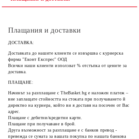
Плащания и доставки
ДОСТАВКА:
Доставката до нашите клиенти се извършва с куриерска
фирма "Еконт Експрес" ООД
Всички наши клиенти използват % отстъпка от цените за
доставка.
ПЛАЩАНЕ:
Начинът за разплащане с TheBasket.bg е
наложен платеж
–
вие заплащате стойността на стоката при получаването й
директно на куриера, който ви я доставя на посочен от Вас
адрес.
Плащане с
дебитни/кредитни карти
.
Плащане при получаване
в брой
.
Друга възможност за разплащане е с
банков превод
-
превежда се сумата за вашата покупка по нашата банкова