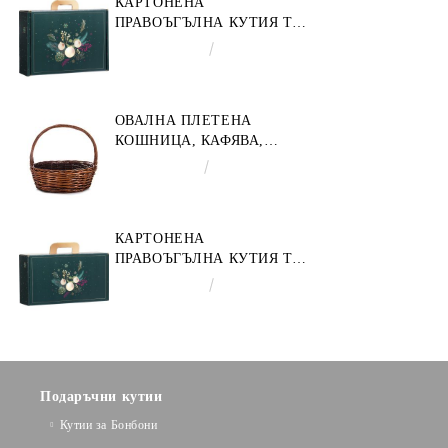
КАРТОНЕНА
ПРАВОЪГЪЛНА КУТИЯ ТИП
"КУФАРЧЕ" ENCHANTED
€4.34
8.49лв.
NATURE, ЗЕЛЕНО/ЗЛАТНО
34.2 X 25.0 X 11.5 CM,
CV053M
ОВАЛНА ПЛЕТЕНА
КОШНИЦА, КАФЯВА,
35X30X12 СМ, SP609M
€9.19
17.97лв.
КАРТОНЕНА
ПРАВОЪГЪЛНА КУТИЯ ТИП
"КУФАРЧЕ" ENCHANTED
€3.58
7.00лв.
NATURE, ЗЕЛЕНО/ЗЛАТНО
33.0 X 18.5 X 9.5 CM, CV053P
Подаръчни кутии
Кутии за Бонбони