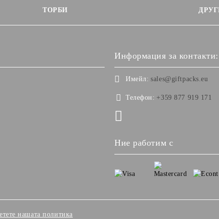
ТОРБИ
ДРУГ
Информация за контакти:
Имейл:
sales@giftpacks.eu
Телефон:
+359 877 919 171
Ние работим с
етете нашата политика