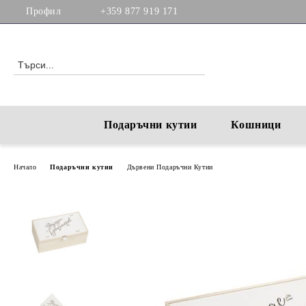
Профил
+359 877 919 171
Подаръчни кутии
Кошници
Начало
Подаръчни кутии
Дървени Подаръчни Кутии