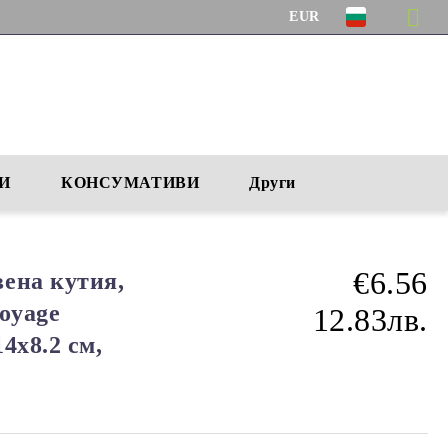
EUR
И
КОНСУМАТИВИ
Други
€6.56
ена кутия,
oyage
12.83лв.
4x8.2 см,