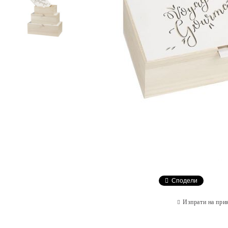
Сподели
Изпрати на при