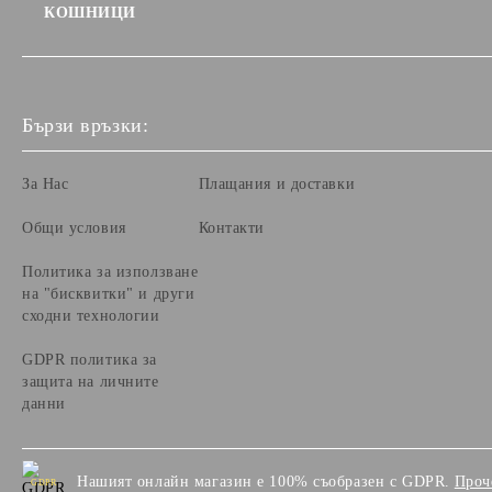
КОШНИЦИ
Бързи връзки:
За Нас
Плащания и доставки
Общи условия
Контакти
Политика за използване
на "бисквитки" и други
сходни технологии
GDPR политика за
защита на личните
данни
Нашият онлайн магазин е 100% съобразен с GDPR.
Проч
GDPR