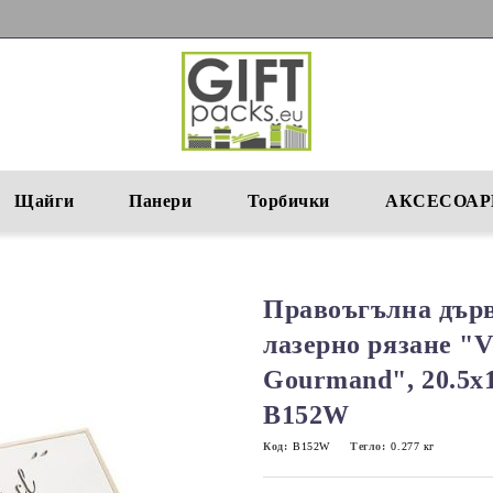
Щайги
Панери
Торбички
АКСЕСОАР
Правоъгълна дърв
лазерно рязане "V
Gourmand", 20.5x1
B152W
Код:
B152W
Тегло:
0.277
кг