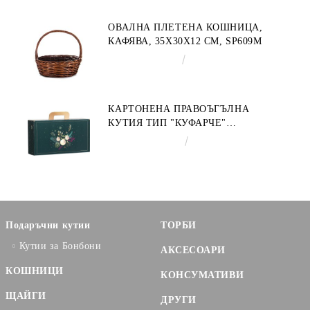
CV053M
ОВАЛНА ПЛЕТЕНА КОШНИЦА,
КАФЯВА, 35X30X12 СМ, SP609M
€9.19
17.97лв.
КАРТОНЕНА ПРАВОЪГЪЛНА
КУТИЯ ТИП "КУФАРЧЕ"
ENCHANTED NATURE, ЗЕЛЕНО/
€3.58
7.00лв.
ЗЛАТНО 33.0 X 18.5 X 9.5 CM,
CV053P
Подаръчни кутии
ТОРБИ
Кутии за Бонбони
АКСЕСОАРИ
КОШНИЦИ
КОНСУМАТИВИ
ЩАЙГИ
ДРУГИ