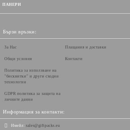
ПАНЕРИ
Бързи връзки:
За Нас
Плащания и доставки
Общи условия
Контакти
Политика за използване на
"бисквитки" и други сходни
технологии
GDPR политика за защита на
личните данни
Информация за контакти:
Имейл:
sales@giftpacks.eu