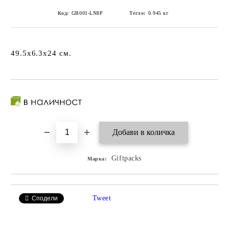
Код:
GB001-LN8P
Тегло:
0.945
кг
49.5x6.3x24 см.
Giftpacks
Марка:
Tweet
Сподели