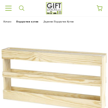
Начало
Подаръчни кутии
Дървени Подаръчни Кутии