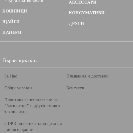
Кутии за Бонбони
АКСЕСОАРИ
КОШНИЦИ
КОНСУМАТИВИ
ЩАЙГИ
ДРУГИ
ПАНЕРИ
Бързи връзки:
За Нас
Плащания и доставки
Общи условия
Контакти
Политика за използване на
"бисквитки" и други сходни
технологии
GDPR политика за защита на
личните данни