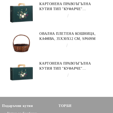
КАРТОНЕНА ПРАВОЪГЪЛНА
КУТИЯ ТИП "КУФАРЧЕ"
ENCHANTED NATURE, ЗЕЛЕНО/
€4.34
8.49лв.
ЗЛАТНО 34.2 X 25.0 X 11.5 CM,
CV053M
ОВАЛНА ПЛЕТЕНА КОШНИЦА,
КАФЯВА, 35X30X12 СМ, SP609M
€9.19
17.97лв.
КАРТОНЕНА ПРАВОЪГЪЛНА
КУТИЯ ТИП "КУФАРЧЕ"
ENCHANTED NATURE, ЗЕЛЕНО/
€3.58
7.00лв.
ЗЛАТНО 33.0 X 18.5 X 9.5 CM,
CV053P
Подаръчни кутии
ТОРБИ