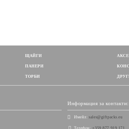
ЩАЙГИ
АКСЕ
ПАНЕРИ
КОН
ТОРБИ
ДРУГ
Информация за контакти:
Имейл:
sales@giftpacks.eu
Телефон:
+359 877 919 171