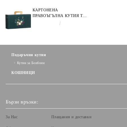
КАРТОНЕНА
ПРАВОЪГЪЛНА КУТИЯ ТИП
"КУФАРЧЕ" ENCHANTED
€3.58
7.00лв.
NATURE, ЗЕЛЕНО/ЗЛАТНО
33.0 X 18.5 X 9.5 CM, CV053P
Подаръчни кутии
Кутии за Бонбони
КОШНИЦИ
Бързи връзки:
За Нас
Плащания и доставки