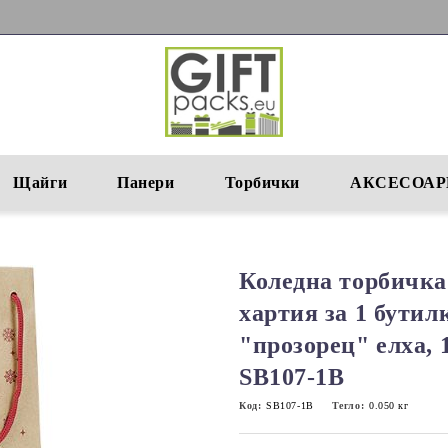
Щайги
Панери
Торбички
АКСЕСОАР
Коледна торбичка
хартия за 1 бути
"прозорец" елха, 
SB107-1B
Код:
SB107-1B
Тегло:
0.050
кг