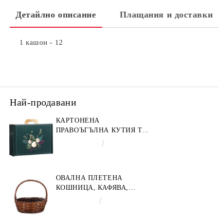
Детайлно описание
Плащания и доставки
1 кашон - 12
Най-продавани
КАРТОНЕНА
ПРАВОЪГЪЛНА КУТИЯ ТИП
"КУФАРЧЕ" ENCHANTED
€4.34
8.49лв.
NATURE, ЗЕЛЕНО/ЗЛАТНО
34.2 X 25.0 X 11.5 CM,
CV053M
ОВАЛНА ПЛЕТЕНА
КОШНИЦА, КАФЯВА,
35X30X12 СМ, SP609M
€9.19
17.97лв.