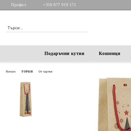
Профил
+359 877 919 171
Подаръчни кутии
Кошници
Начало
ТОРБИ
От хартия