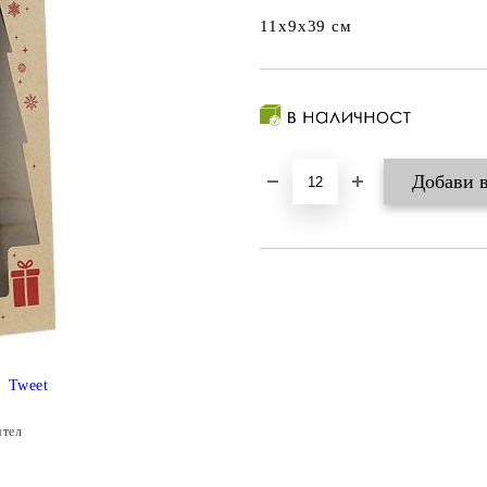
11x9x39 см
Tweet
ятел