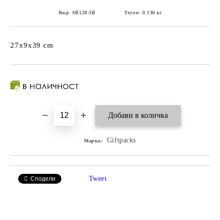
Код:
SB128-3B
Тегло:
0.130
кг
27x9x39 cm
Giftpacks
Марка:
Tweet
Сподели