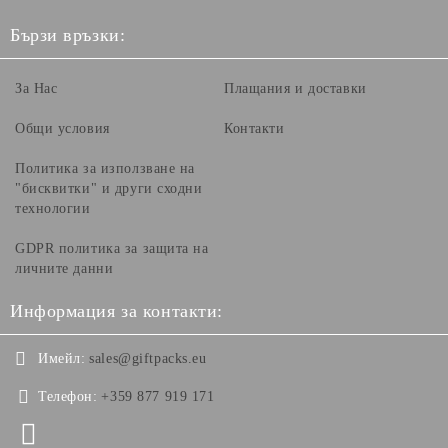
Бързи връзки:
За Нас
Плащания и доставки
Общи условия
Контакти
Политика за използване на
"бисквитки" и други сходни
технологии
GDPR политика за защита на
личните данни
Информация за контакти:
Имейл:
sales@giftpacks.eu
Телефон:
+359 877 919 171