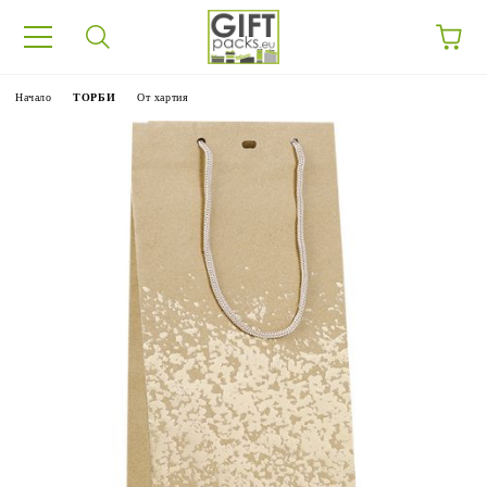
Начало
ТОРБИ
От хартия