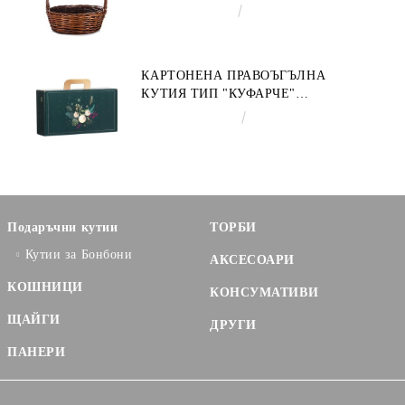
€9.19
17.97лв.
КАРТОНЕНА ПРАВОЪГЪЛНА
КУТИЯ ТИП "КУФАРЧЕ"
ENCHANTED NATURE, ЗЕЛЕНО/
€3.58
7.00лв.
ЗЛАТНО 33.0 X 18.5 X 9.5 CM,
CV053P
Подаръчни кутии
ТОРБИ
Кутии за Бонбони
АКСЕСОАРИ
КОШНИЦИ
КОНСУМАТИВИ
ЩАЙГИ
ДРУГИ
ПАНЕРИ