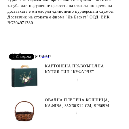
загуба или нарушение цялостта на стоката по време на
доставката е отговорна единствено куриерската служба.
Доставчик на стоката е фирма "Дъ Баскет" ООД, ЕИК
BG204971380
Най-продавани
Tweet
Сподели
КАРТОНЕНА ПРАВОЪГЪЛНА
КУТИЯ ТИП "КУФАРЧЕ"
ENCHANTED NATURE, ЗЕЛЕНО/
€4.34
8.49лв.
ЗЛАТНО 34.2 X 25.0 X 11.5 CM,
CV053M
ОВАЛНА ПЛЕТЕНА КОШНИЦА,
КАФЯВА, 35X30X12 СМ, SP609M
€9.19
17.97лв.