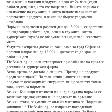
този онлайн магазин продукти в срок от 24 часа (един
работен ден) след като сте направили Вашата поръчка с
изключение на случаите, в които нямаме наличност от
поръчаните продукти, в които ще бъдете уведомени
незабавно.
Поръчки направени в работен ден до 15:00ч. - се доставят
на следващия работен ден, освен в случаите, когато
куриерската служба не обслужва всекидневно населеното
място.
Услугата експресна доставка важи само за град София за
поръчки направени до 12:00ч. - доставят се до края на
работния ден.
TheBasket.bg не носи отговорност при забавяне на срока за
доставка от куриерската фирма.
Всяка пратка се доставя с опцията "Преглед на продукта
преди заплащане". По този начин нашите клиенти
получават необходимата сигурност, че ще заплатят точно
това, което са поръчали.
Всички Кошници изготвени по индивидуална поръчка се
заплащат предварително и не подлежат на връщане.
Всички стоки, закупени от онлайн магазина за Подаръчни
кошници на TheBasket.bg, се изпращат посредством
куриерска служба или чрез лично предаване. За Всяка