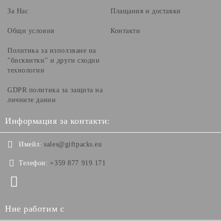
За Нас
Плащания и доставки
Общи условия
Контакти
Политика за използване на
"бисквитки" и други сходни
технологии
GDPR политика за защита на
личните данни
Информация за контакти:
Имейл:
sales@giftpacks.eu
Телефон:
+359 877 919 171
Ние работим с