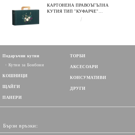
КАРТОНЕНА ПРАВОЪГЪЛНА
КУТИЯ ТИП "КУФАРЧЕ"
ENCHANTED NATURE, ЗЕЛЕНО/
€3.58
7.00лв.
ЗЛАТНО 33.0 X 18.5 X 9.5 CM,
CV053P
Подаръчни кутии
ТОРБИ
Кутии за Бонбони
АКСЕСОАРИ
КОШНИЦИ
КОНСУМАТИВИ
ЩАЙГИ
ДРУГИ
ПАНЕРИ
Бързи връзки: