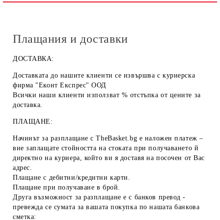
Плащания и доставки
ДОСТАВКА:
Доставката до нашите клиенти се извършва с куриерска
фирма "Еконт Експрес" ООД
Всички наши клиенти използват % отстъпка от цените за
доставка.
ПЛАЩАНЕ:
Начинът за разплащане с TheBasket.bg е
наложен платеж
–
вие заплащате стойността на стоката при получаването й
директно на куриера, който ви я доставя на посочен от Вас
адрес.
Плащане с
дебитни/кредитни карти
.
Плащане при получаване
в брой
.
Друга възможност за разплащане е с
банков превод
-
превежда се сумата за вашата покупка по нашата банкова
сметка: