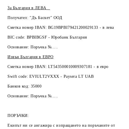
За България в
ЛЕВА
Получател: "Дъ Баскет" ООД
Сметка номер IBAN: BG19BPBI79421200029133 -
в лева
BIC code: BPBIBGSF - Юробанк България
Основание: Поръчка №.....
Извън България в
ЕВРО
Сметка номер IBAN: LT543500010009307181 -
в евро
Swift code: EVIULT2VXXX - Paysera LT UAB
Банков код: 35000
Основание: Поръчка №.....
ПОРЪЧКИ:
Екипът ни се ангажира с изпращането на поръчаните от