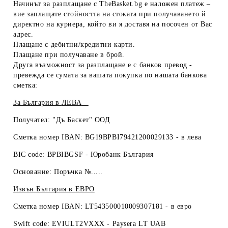
Начинът за разплащане с TheBasket.bg е
наложен платеж
–
вие заплащате стойността на стоката при получаването й
директно на куриера, който ви я доставя на посочен от Вас
адрес.
Плащане с
дебитни/кредитни карти
.
Плащане при получаване
в брой
.
Друга възможност за разплащане е с
банков превод
-
превежда се сумата за вашата покупка по нашата банкова
сметка:
За България в
ЛЕВА
Получател: "Дъ Баскет" ООД
Сметка номер IBAN: BG19BPBI79421200029133 -
в лева
BIC code: BPBIBGSF - Юробанк България
Основание: Поръчка №.....
Извън България в
ЕВРО
Сметка номер IBAN: LT543500010009307181 -
в евро
Swift code: EVIULT2VXXX - Paysera LT UAB