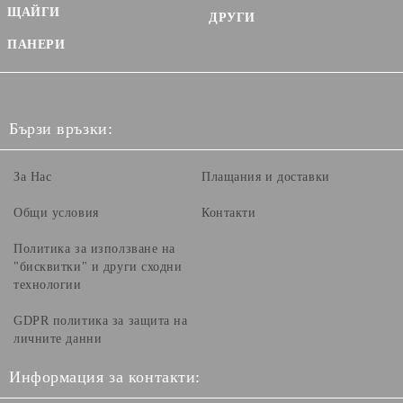
ЩАЙГИ
ДРУГИ
ПАНЕРИ
Бързи връзки:
За Нас
Плащания и доставки
Общи условия
Контакти
Политика за използване на
"бисквитки" и други сходни
технологии
GDPR политика за защита на
личните данни
Информация за контакти: