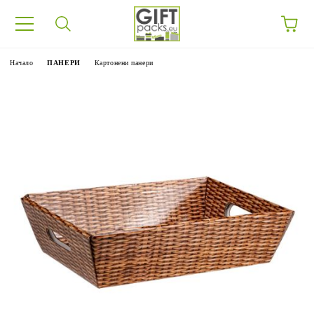
Начало
ПАНЕРИ
Картонени панери