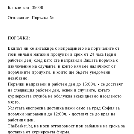
Банков код: 35000
Основание: Поръчка №.....
ПОРЪЧКИ:
Екипът ни се ангажира с изпращането на поръчаните от
този онлайн магазин продукти в срок от 24 часа (един
работен ден) след като сте направили Вашата поръчка с
изключение на случаите, в които нямаме наличност от
поръчаните продукти, в които ще бъдете уведомени
незабавно.
Поръчки направени в работен ден до 15:00ч. - се доставят
на следващия работен ден, освен в случаите, когато
куриерската служба не обслужва всекидневно населеното
място.
Услугата експресна доставка важи само за град София за
поръчки направени до 12:00ч. - доставят се до края на
работния ден.
TheBasket.bg не носи отговорност при забавяне на срока за
доставка от куриерската фирма.