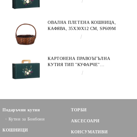
€4.34
8.49лв.
ЗЛАТНО 34.2 X 25.0 X 11.5 CM,
CV053M
ОВАЛНА ПЛЕТЕНА КОШНИЦА,
КАФЯВА, 35X30X12 СМ, SP609M
€9.19
17.97лв.
КАРТОНЕНА ПРАВОЪГЪЛНА
КУТИЯ ТИП "КУФАРЧЕ"
ENCHANTED NATURE, ЗЕЛЕНО/
€3.58
7.00лв.
ЗЛАТНО 33.0 X 18.5 X 9.5 CM,
CV053P
Подаръчни кутии
ТОРБИ
Кутии за Бонбони
АКСЕСОАРИ
КОШНИЦИ
КОНСУМАТИВИ