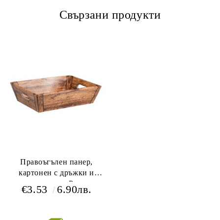
Свързани продукти
Правоъгълен панер,
картонен с дръжки и
дървесен принт, Размери в
€3.53
6.90лв.
см: 38 x 28 x 10, CV525M