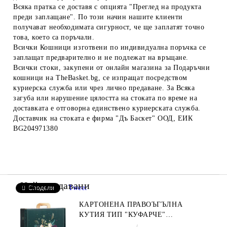
Всяка пратка се доставя с опцията "Преглед на продукта
преди заплащане". По този начин нашите клиенти
получават необходимата сигурност, че ще заплатят точно
това, което са поръчали.
Всички Кошници изготвени по индивидуална поръчка се
заплащат предварително и не подлежат на връщане.
Всички стоки, закупени от онлайн магазина за Подаръчни
кошници на TheBasket.bg, се изпращат посредством
куриерска служба или чрез лично предаване. За Всяка
загуба или нарушение цялостта на стоката по време на
доставката е отговорна единствено куриерската служба.
Доставчик на стоката е фирма "Дъ Баскет" ООД, ЕИК
BG204971380
Най-продавани
Tweet
Сподели
КАРТОНЕНА ПРАВОЪГЪЛНА
КУТИЯ ТИП "КУФАРЧЕ"
ENCHANTED NATURE, ЗЕЛЕНО/