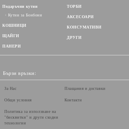
Подаръчни кутии
ТОРБИ
Кутии за Бонбони
АКСЕСОАРИ
КОШНИЦИ
КОНСУМАТИВИ
ЩАЙГИ
ДРУГИ
ПАНЕРИ
Бързи връзки:
За Нас
Плащания и доставки
Общи условия
Контакти
Политика за използване на
"бисквитки" и други сходни
технологии