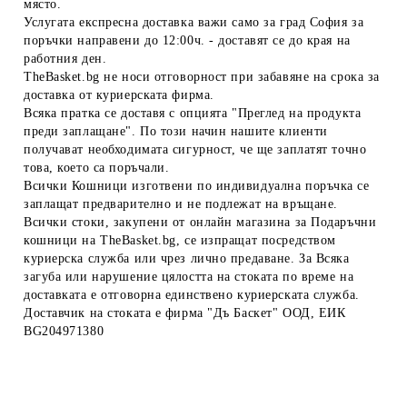
място.
Услугата експресна доставка важи само за град София за
поръчки направени до 12:00ч. - доставят се до края на
работния ден.
TheBasket.bg не носи отговорност при забавяне на срока за
доставка от куриерската фирма.
Всяка пратка се доставя с опцията "Преглед на продукта
преди заплащане". По този начин нашите клиенти
получават необходимата сигурност, че ще заплатят точно
това, което са поръчали.
Всички Кошници изготвени по индивидуална поръчка се
заплащат предварително и не подлежат на връщане.
Всички стоки, закупени от онлайн магазина за Подаръчни
кошници на TheBasket.bg, се изпращат посредством
куриерска служба или чрез лично предаване. За Всяка
загуба или нарушение цялостта на стоката по време на
доставката е отговорна единствено куриерската служба.
Доставчик на стоката е фирма "Дъ Баскет" ООД, ЕИК
BG204971380