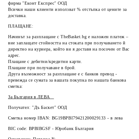
фирма "Еконт Експрес" ООД
Всички наши клиенти използват % отстъпка от цените за
доставка.
ПЛАЩАНЕ:
Начинът за разплащане с TheBasket.bg е
наложен платеж
–
вие заплащате стойността на стоката при получаването й
директно на куриера, който ви я доставя на посочен от Вас
адрес.
Плащане с
дебитни/кредитни карти
.
Плащане при получаване
в брой
.
Друга възможност за разплащане е с
банков превод
-
превежда се сумата за вашата покупка по нашата банкова
сметка:
За България в
ЛЕВА
Получател: "Дъ Баскет" ООД
Сметка номер IBAN: BG19BPBI79421200029133 -
в лева
BIC code: BPBIBGSF - Юробанк България