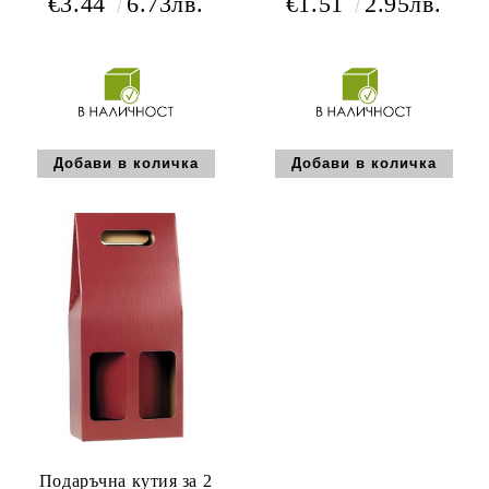
€3.44
6.73лв.
€1.51
2.95лв.
GV025- 3BR
Подаръчна кутия за 2