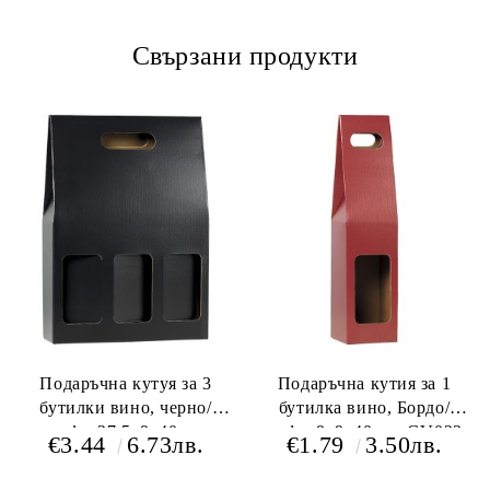
Свързани продукти
Подаръчна кутуя за 3
Подаръчна кутия за 1
бутилки вино, черно/
бутилка вино, Бордо/
крафт, 27.5x9x40 cm,
крафт, 9х9х40 см, GV023-
€3.44
6.73лв.
€1.79
3.50лв.
GV022-3BK
1BR