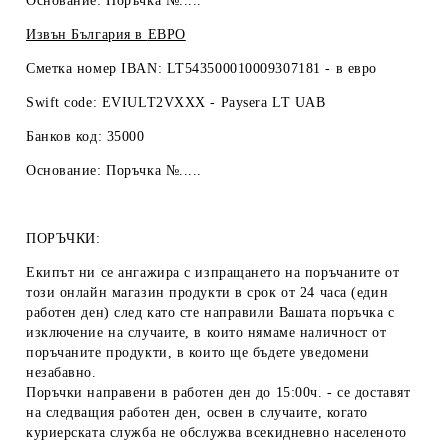
Основание: Поръчка №.....
Извън България в
ЕВРО
Сметка номер IBAN: LT543500010009307181 -
в евро
Swift code: EVIULT2VXXX - Paysera LT UAB
Банков код: 35000
Основание: Поръчка №.....
ПОРЪЧКИ:
Екипът ни се ангажира с изпращането на поръчаните от
този онлайн магазин продукти в срок от 24 часа (един
работен ден) след като сте направили Вашата поръчка с
изключение на случаите, в които нямаме наличност от
поръчаните продукти, в които ще бъдете уведомени
незабавно.
Поръчки направени в работен ден до 15:00ч. - се доставят
на следващия работен ден, освен в случаите, когато
куриерската служба не обслужва всекидневно населеното