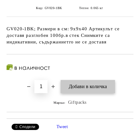
Код:
GV020-1BK
Тегло:
0.065
кг
GV020-1BK; Размери в см: 9х9х40 Артикулът се
доставя разглобен 100бр.в стек Снимките са
индикативни, съдържаниетго не се доставя
Giftpacks
Марка:
Tweet
Сподели