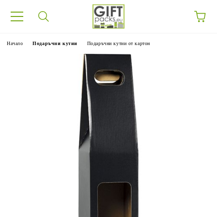
Начало
Подаръчни кутии
Подаръчни кутии от картон