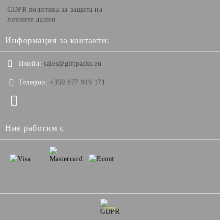
GDPR политика за защита на
личните данни
Информация за контакти:
Имейл:
sales@giftpacks.eu
Телефон:
+359 877 919 171
Ние работим с
GDPR