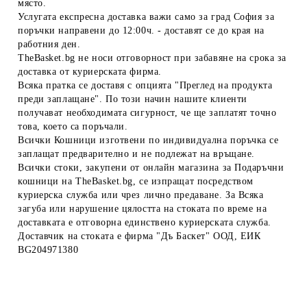
място.
Услугата експресна доставка важи само за град София за
поръчки направени до 12:00ч. - доставят се до края на
работния ден.
TheBasket.bg не носи отговорност при забавяне на срока за
доставка от куриерската фирма.
Всяка пратка се доставя с опцията "Преглед на продукта
преди заплащане". По този начин нашите клиенти
получават необходимата сигурност, че ще заплатят точно
това, което са поръчали.
Всички Кошници изготвени по индивидуална поръчка се
заплащат предварително и не подлежат на връщане.
Всички стоки, закупени от онлайн магазина за Подаръчни
кошници на TheBasket.bg, се изпращат посредством
куриерска служба или чрез лично предаване. За Всяка
загуба или нарушение цялостта на стоката по време на
доставката е отговорна единствено куриерската служба.
Доставчик на стоката е фирма "Дъ Баскет" ООД, ЕИК
BG204971380