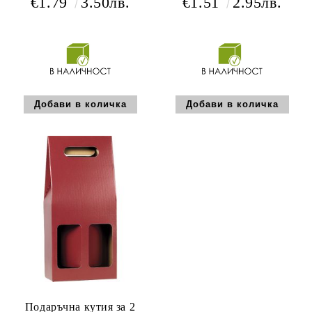
€1.79
3.50лв.
€1.51
2.95лв.
1BK
Подаръчна кутия за 2