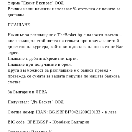
фирма "Еконт Експрес" ООД
Всички наши клиенти използват % отстъпка от цените за
доставка.
ПЛАЩАНЕ:
Начинът за разплащане с TheBasket.bg е
наложен платеж
–
вие заплащате стойността на стоката при получаването й
директно на куриера, който ви я доставя на посочен от Вас
адрес.
Плащане с
дебитни/кредитни карти
.
Плащане при получаване
в брой
.
Друга възможност за разплащане е с
банков превод
-
превежда се сумата за вашата покупка по нашата банкова
сметка:
За България в
ЛЕВА
Получател: "Дъ Баскет" ООД
Сметка номер IBAN: BG19BPBI79421200029133 -
в лева
BIC code: BPBIBGSF - Юробанк България