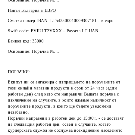
Основание: Поръчка №.....
Извън България в
ЕВРО
Сметка номер IBAN: LT543500010009307181 -
в евро
Swift code: EVIULT2VXXX - Paysera LT UAB
Банков код: 35000
Основание: Поръчка №.....
ПОРЪЧКИ:
Екипът ни се ангажира с изпращането на поръчаните от
този онлайн магазин продукти в срок от 24 часа (един
работен ден) след като сте направили Вашата поръчка с
изключение на случаите, в които нямаме наличност от
поръчаните продукти, в които ще бъдете уведомени
незабавно.
Поръчки направени в работен ден до 15:00ч. - се доставят
на следващия работен ден, освен в случаите, когато
куриерската служба не обслужва всекидневно населеното