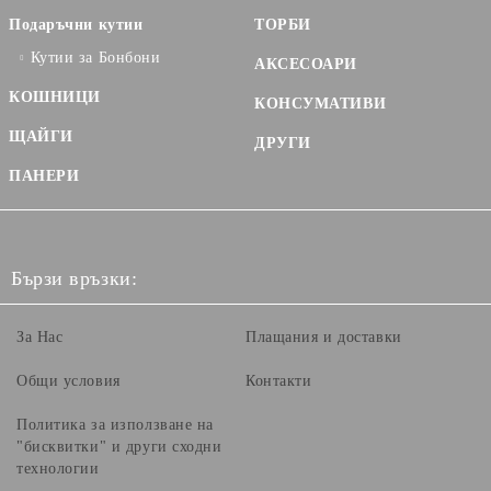
Подаръчни кутии
ТОРБИ
Кутии за Бонбони
АКСЕСОАРИ
КОШНИЦИ
КОНСУМАТИВИ
ЩАЙГИ
ДРУГИ
ПАНЕРИ
Бързи връзки:
За Нас
Плащания и доставки
Общи условия
Контакти
Политика за използване на
"бисквитки" и други сходни
технологии