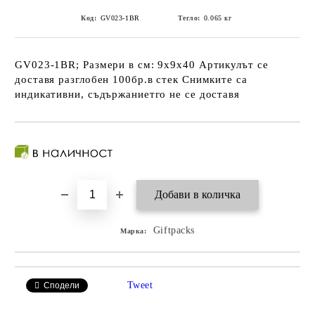
Код:
GV023-1BR
Тегло:
0.065
кг
GV023-1BR; Размери в см: 9х9х40 Артикулът се
доставя разглобен 100бр.в стек Снимките са
индикативни, съдържаниетго не се доставя
Giftpacks
Марка:
Tweet
Сподели