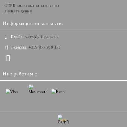
GDPR политика за защита на
личните данни
Информация за контакти:
Имейл:
sales@giftpacks.eu
Телефон:
+359 877 919 171
Ние работим с
GDPR