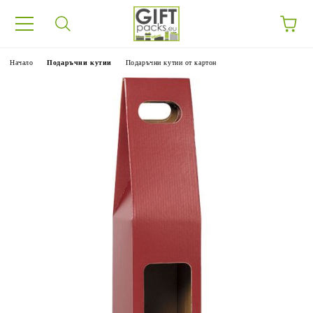
Начало
Подаръчни кутии
Подаръчни кутии от картон