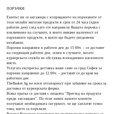
ПОРЪЧКИ:
Екипът ни се ангажира с изпращането на поръчаните от
този онлайн магазин продукти в срок от 24 часа (един
работен ден) след като сте направили Вашата поръчка с
изключение на случаите, в които нямаме наличност от
поръчаните продукти, в които ще бъдете уведомени
незабавно.
Поръчки направени в работен ден до 15:00ч. - се доставят
на следващия работен ден, освен в случаите, когато
куриерската служба не обслужва всекидневно населеното
място.
Услугата експресна доставка важи само за град София за
поръчки направени до 12:00ч. - доставят се до края на
работния ден.
TheBasket.bg не носи отговорност при забавяне на срока за
доставка от куриерската фирма.
Всяка пратка се доставя с опцията "Преглед на продукта
преди заплащане". По този начин нашите клиенти
получават необходимата сигурност, че ще заплатят точно
това, което са поръчали.
Всички Кошници изготвени по индивидуална поръчка се