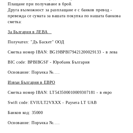
Плащане при получаване
в брой
.
Друга възможност за разплащане е с
банков превод
-
превежда се сумата за вашата покупка по нашата банкова
сметка:
За България в
ЛЕВА
Получател: "Дъ Баскет" ООД
Сметка номер IBAN: BG19BPBI79421200029133 -
в лева
BIC code: BPBIBGSF - Юробанк България
Основание: Поръчка №.....
Извън България в
ЕВРО
Сметка номер IBAN: LT543500010009307181 -
в евро
Swift code: EVIULT2VXXX - Paysera LT UAB
Банков код: 35000
Основание: Поръчка №.....