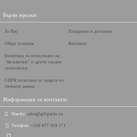
Бързи връзки:
За Нас
Плащания и доставки
Общи условия
Контакти
Политика за използване на
"бисквитки" и други сходни
технологии
GDPR политика за защита на
личните данни
Информация за контакти:
Имейл:
sales@giftpacks.eu
Телефон:
+359 877 919 171