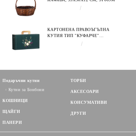
€9.19
17.97лв.
КАРТОНЕНА ПРАВОЪГЪЛНА
КУТИЯ ТИП "КУФАРЧЕ"
ENCHANTED NATURE, ЗЕЛЕНО/
€3.58
7.00лв.
ЗЛАТНО 33.0 X 18.5 X 9.5 CM,
CV053P
Подаръчни кутии
ТОРБИ
Кутии за Бонбони
АКСЕСОАРИ
КОШНИЦИ
КОНСУМАТИВИ
ЩАЙГИ
ДРУГИ
ПАНЕРИ