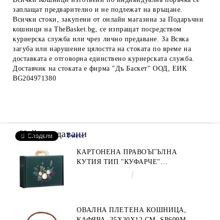
заплащат предварително и не подлежат на връщане.
Всички стоки, закупени от онлайн магазина за Подаръчни
кошници на TheBasket.bg, се изпращат посредством
куриерска служба или чрез лично предаване. За Всяка
загуба или нарушение цялостта на стоката по време на
доставката е отговорна единствено куриерската служба.
Доставчик на стоката е фирма "Дъ Баскет" ООД, ЕИК
BG204971380
Най-продавани
Tweet
Сподели
КАРТОНЕНА ПРАВОЪГЪЛНА
КУТИЯ ТИП "КУФАРЧЕ"
ENCHANTED NATURE, ЗЕЛЕНО/
€4.34
8.49лв.
ЗЛАТНО 34.2 X 25.0 X 11.5 CM,
CV053M
ОВАЛНА ПЛЕТЕНА КОШНИЦА,
КАФЯВА, 35X30X12 СМ, SP609M