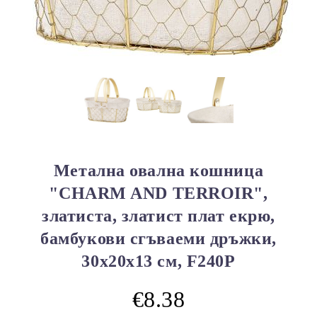
Метална овална кошница
"CHARM AND TERROIR",
златиста, златист плат екрю,
бамбукови сгъваеми дръжки,
30x20x13 см, F240P
€8.38