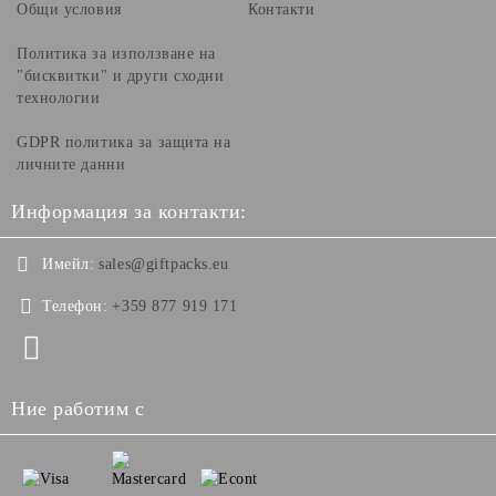
Общи условия
Контакти
Политика за използване на
"бисквитки" и други сходни
технологии
GDPR политика за защита на
личните данни
Информация за контакти:
Имейл:
sales@giftpacks.eu
Телефон:
+359 877 919 171
Ние работим с