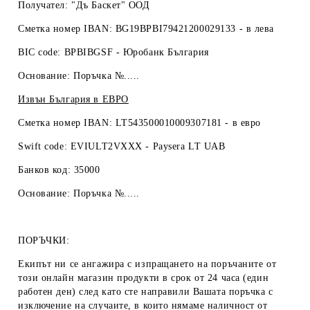
Получател: "Дъ Баскет" ООД
Сметка номер IBAN: BG19BPBI79421200029133 -
в лева
BIC code: BPBIBGSF - Юробанк България
Основание: Поръчка №.....
Извън България в
ЕВРО
Сметка номер IBAN: LT543500010009307181 -
в евро
Swift code: EVIULT2VXXX - Paysera LT UAB
Банков код: 35000
Основание: Поръчка №.....
ПОРЪЧКИ:
Екипът ни се ангажира с изпращането на поръчаните от
този онлайн магазин продукти в срок от 24 часа (един
работен ден) след като сте направили Вашата поръчка с
изключение на случаите, в които нямаме наличност от