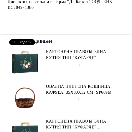
Доставчик на стоката е фирма "Дъ Баскет" ООД, ЕИК
BG204971380
Най-продавани
Tweet
Сподели
КАРТОНЕНА ПРАВОЪГЪЛНА
КУТИЯ ТИП "КУФАРЧЕ"
ENCHANTED NATURE, ЗЕЛЕНО/
€4.34
8.49лв.
ЗЛАТНО 34.2 X 25.0 X 11.5 CM,
CV053M
ОВАЛНА ПЛЕТЕНА КОШНИЦА,
КАФЯВА, 35X30X12 СМ, SP609M
€9.19
17.97лв.
КАРТОНЕНА ПРАВОЪГЪЛНА
КУТИЯ ТИП "КУФАРЧЕ"