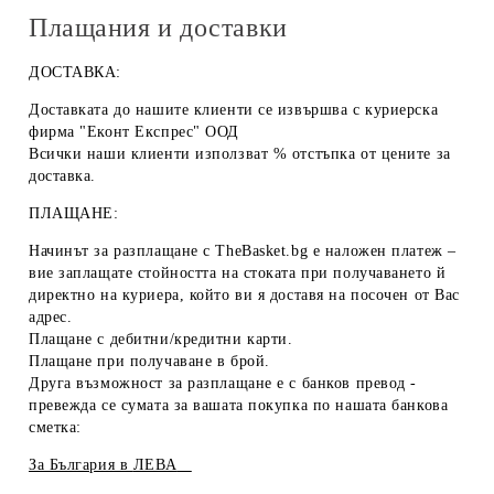
Плащания и доставки
ДОСТАВКА:
Доставката до нашите клиенти се извършва с куриерска
фирма "Еконт Експрес" ООД
Всички наши клиенти използват % отстъпка от цените за
доставка.
ПЛАЩАНЕ:
Начинът за разплащане с TheBasket.bg е
наложен платеж
–
вие заплащате стойността на стоката при получаването й
директно на куриера, който ви я доставя на посочен от Вас
адрес.
Плащане с
дебитни/кредитни карти
.
Плащане при получаване
в брой
.
Друга възможност за разплащане е с
банков превод
-
превежда се сумата за вашата покупка по нашата банкова
сметка:
За България в
ЛЕВА