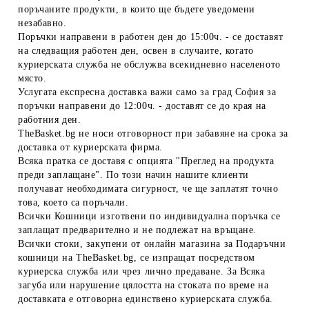
поръчаните продукти, в които ще бъдете уведомени
незабавно.
Поръчки направени в работен ден до 15:00ч. - се доставят
на следващия работен ден, освен в случаите, когато
куриерската служба не обслужва всекидневно населеното
място.
Услугата експресна доставка важи само за град София за
поръчки направени до 12:00ч. - доставят се до края на
работния ден.
TheBasket.bg не носи отговорност при забавяне на срока за
доставка от куриерската фирма.
Всяка пратка се доставя с опцията "Преглед на продукта
преди заплащане". По този начин нашите клиенти
получават необходимата сигурност, че ще заплатят точно
това, което са поръчали.
Всички Кошници изготвени по индивидуална поръчка се
заплащат предварително и не подлежат на връщане.
Всички стоки, закупени от онлайн магазина за Подаръчни
кошници на TheBasket.bg, се изпращат посредством
куриерска служба или чрез лично предаване. За Всяка
загуба или нарушение цялостта на стоката по време на
доставката е отговорна единствено куриерската служба.