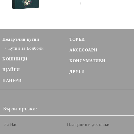
ENCHANTED NATURE, ЗЕЛЕНО/
€3.58
7.00лв.
ЗЛАТНО 33.0 X 18.5 X 9.5 CM,
CV053P
Подаръчни кутии
ТОРБИ
Кутии за Бонбони
АКСЕСОАРИ
КОШНИЦИ
КОНСУМАТИВИ
ЩАЙГИ
ДРУГИ
ПАНЕРИ
Бързи връзки:
За Нас
Плащания и доставки