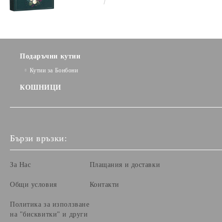
€3.58
7.00лв.
NATURE, ЗЕЛЕНО/ЗЛАТНО
33.0 X 18.5 X 9.5 CM, CV053P
Подаръчни кутии
Кутии за Бонбони
КОШНИЦИ
Бързи връзки:
За Нас
Плащания и доставки
Общи условия
Контакти
Политика за използване
на "бисквитки" и други