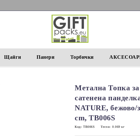
Щайги
Панери
Торбички
АКСЕСОАР
Метална Топка за
сатенена панде
NATURE, бежово/зл
cm, TB006S
Код:
TB006S
Тегло:
0.069
кг