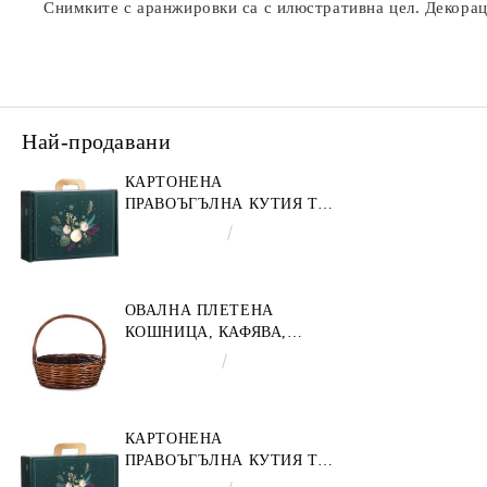
Снимките с аранжировки са с илюстративна цел. Декораци
Най-продавани
КАРТОНЕНА
ПРАВОЪГЪЛНА КУТИЯ ТИП
"КУФАРЧЕ" ENCHANTED
€4.34
8.49лв.
NATURE, ЗЕЛЕНО/ЗЛАТНО
34.2 X 25.0 X 11.5 CM,
CV053M
ОВАЛНА ПЛЕТЕНА
КОШНИЦА, КАФЯВА,
35X30X12 СМ, SP609M
€9.19
17.97лв.
КАРТОНЕНА
ПРАВОЪГЪЛНА КУТИЯ ТИП
"КУФАРЧЕ" ENCHANTED