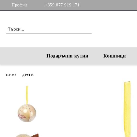
Профил
+359 877 919 171
Подаръчни кутии
Кошници
Начало
ДРУГИ