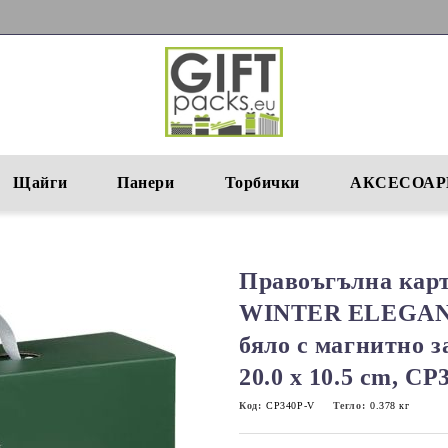
Щайги
Панери
Торбички
АКСЕСОАР
Правоъгълна кар
WINTER ELEGANC
бяло с магнитно з
20.0 x 10.5 cm, CP
Код:
CP340P-V
Тегло:
0.378
кг