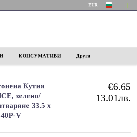
EUR
И
КОНСУМАТИВИ
Други
€6.65
тонена Кутия
E, зелено/
13.01лв.
атваряне 33.5 x
340P-V