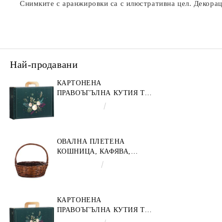
Снимките с аранжировки са с илюстративна цел. Декораци
Най-продавани
КАРТОНЕНА
ПРАВОЪГЪЛНА КУТИЯ ТИП
"КУФАРЧЕ" ENCHANTED
€4.34
8.49лв.
NATURE, ЗЕЛЕНО/ЗЛАТНО
34.2 X 25.0 X 11.5 CM,
CV053M
ОВАЛНА ПЛЕТЕНА
КОШНИЦА, КАФЯВА,
35X30X12 СМ, SP609M
€9.19
17.97лв.
КАРТОНЕНА
ПРАВОЪГЪЛНА КУТИЯ ТИП
"КУФАРЧЕ" ENCHANTED