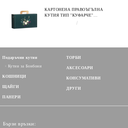
КАРТОНЕНА ПРАВОЪГЪЛНА
КУТИЯ ТИП "КУФАРЧЕ"
ENCHANTED NATURE, ЗЕЛЕНО/
€3.58
7.00лв.
ЗЛАТНО 33.0 X 18.5 X 9.5 CM,
CV053P
Подаръчни кутии
ТОРБИ
Кутии за Бонбони
АКСЕСОАРИ
КОШНИЦИ
КОНСУМАТИВИ
ЩАЙГИ
ДРУГИ
ПАНЕРИ
Бързи връзки: