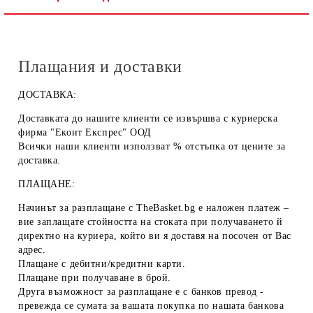
Плащания и доставки
ДОСТАВКА:
Доставката до нашите клиенти се извършва с куриерска
фирма "Еконт Експрес" ООД
Всички наши клиенти използват % отстъпка от цените за
доставка.
ПЛАЩАНЕ:
Начинът за разплащане с TheBasket.bg е
наложен платеж
–
вие заплащате стойността на стоката при получаването й
директно на куриера, който ви я доставя на посочен от Вас
адрес.
Плащане с
дебитни/кредитни карти
.
Плащане при получаване
в брой
.
Друга възможност за разплащане е с
банков превод
-
превежда се сумата за вашата покупка по нашата банкова