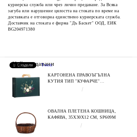
куриерска служба или чрез лично предаване. За Всяка
загуба или нарушение цялостта на стоката по време на
доставката е отговорна единствено куриерската служба.
Доставчик на стоката е фирма "Дъ Баскет" ООД, ЕИК
BG204971380
Най-продавани
Tweet
Сподели
КАРТОНЕНА ПРАВОЪГЪЛНА
КУТИЯ ТИП "КУФАРЧЕ"
ENCHANTED NATURE, ЗЕЛЕНО/
€4.34
8.49лв.
ЗЛАТНО 34.2 X 25.0 X 11.5 CM,
CV053M
ОВАЛНА ПЛЕТЕНА КОШНИЦА,
КАФЯВА, 35X30X12 СМ, SP609M
€9.19
17.97лв.