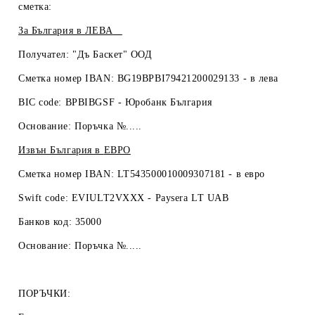
сметка:
За България в
ЛЕВА
Получател: "Дъ Баскет" ООД
Сметка номер IBAN: BG19BPBI79421200029133 -
в лева
BIC code: BPBIBGSF - Юробанк България
Основание: Поръчка №.....
Извън България в
ЕВРО
Сметка номер IBAN: LT543500010009307181 -
в евро
Swift code: EVIULT2VXXX - Paysera LT UAB
Банков код: 35000
Основание: Поръчка №.....
ПОРЪЧКИ: