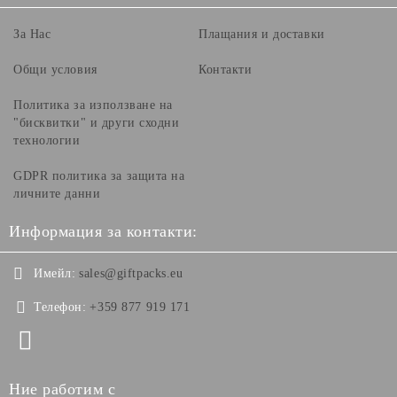
За Нас
Плащания и доставки
Общи условия
Контакти
Политика за използване на
"бисквитки" и други сходни
технологии
GDPR политика за защита на
личните данни
Информация за контакти:
Имейл:
sales@giftpacks.eu
Телефон:
+359 877 919 171
Ние работим с