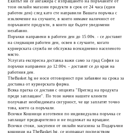
Екипът ни се ангажира с изпращането на поръчаните от
този онлайн магазин продукти в срок от 24 часа (един
работен ден) след като сте направили Вашата поръчка с
изключение на случаите, в които нямаме наличност от
поръчаните продукти, в които ще бъдете уведомени
незабавно.
Поръчки направени в работен ден до 15:00ч. - се доставят
на следващия работен ден, освен в случаите, когато
куриерската служба не обслужва всекидневно населеното
място.
Услугата експресна доставка важи само за град София за
поръчки направени до 12:00ч. - доставят се до края на
работния ден.
TheBasket.bg не носи отговорност при забавяне на срока за
доставка от куриерската фирма.
Всяка пратка се доставя с опцията "Преглед на продукта
преди заплащане". По този начин нашите клиенти
получават необходимата сигурност, че ще заплатят точно
това, което са поръчали.
Всички Кошници изготвени по индивидуална поръчка се
заплащат предварително и не подлежат на връщане.
Всички стоки, закупени от онлайн магазина за Подаръчни
кошници на TheBasket.bg, се изпращат посредством